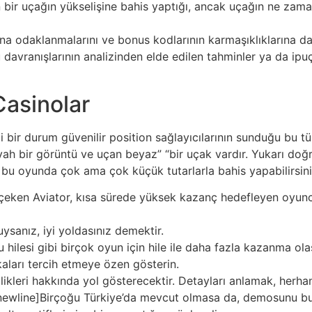
 bir uçağın yükselişine bahis yaptığı, ancak uçağın ne zama
a odaklanmalarını ve bonus kodlarının karmaşıklıklarına da
 davranışlarının analizinden elde edilen tahminler ya da ipuç
 Casinolar
ibi bir durum güvenilir position sağlayıcılarının sunduğu bu 
ah bir görüntü ve uçan beyaz” “bir uçak vardır. Yukarı d
u oyunda çok ama çok küçük tutarlarla bahis yapabilirsini
çeken Aviator, kısa sürede yüksek kazanç hedefleyen oyuncu
sanız, iyi yoldasınız demektir.
lesi gibi birçok oyun için hile ile daha fazla kazanma olasıl
kaları tercih etmeye özen gösterin.
ikleri hakkında yol gösterecektir. Detayları anlamak, herha
” “[newline]Birçoğu Türkiye’da mevcut olmasa da, demosunu