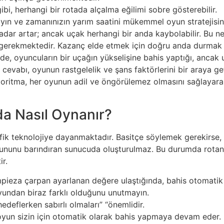
ibi, herhangi bir rotada alçalma eğilimi sobre gösterebilir.
ın ve zamanınızın yarım saatini mükemmel oyun stratejisin
dar artar; ancak uçak herhangi bir anda kaybolabilir. Bu ne
 gerekmektedir. Kazanç elde etmek için doğru anda durmak
nde, oyuncuların bir uçağın yükselişine bahis yaptığı, anca
cevabı, oyunun rastgelelik ve şans faktörlerini bir araya ge
goritma, her oyunun adil ve öngörülemez olmasını sağlayar
da Nasıl Oynanır?
rafik teknolojiye dayanmaktadır. Basitçe söylemek gerekirse
nunu barındıran sunucuda oluşturulmaz. Bu durumda rotanın
r.
pieza çarpan ayarlanan değere ulaştığında, bahis otomatik 
undan biraz farklı olduğunu unutmayın.
deflerken sabırlı olmaları” “önemlidir.
ve oyun sizin için otomatik olarak bahis yapmaya devam eder.