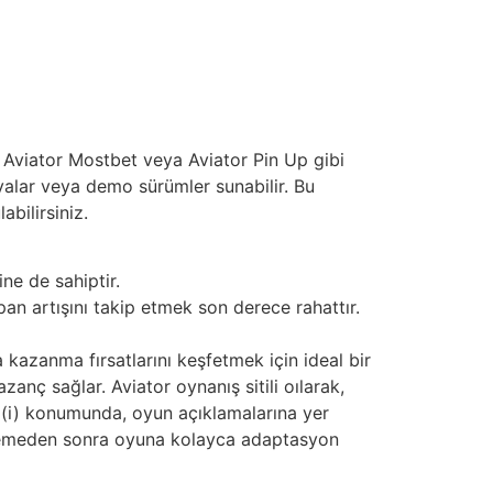
 Aviator Mostbet veya Aviator Pin Up gibi
nyalar veya demo sürümler sunabilir. Bu
bilirsiniz.
ine de sahiptir.
n artışını takip etmek son derece rahattır.
kazanma fırsatlarını keşfetmek için ideal bir
nç sağlar. Aviator oynanış sitili oılarak,
in (i) konumunda, oyun açıklamalarına yer
ç denemeden sonra oyuna kolayca adaptasyon