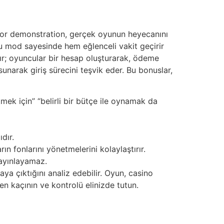
ator demonstration, gerçek oyunun heyecanını
u mod sayesinde hem eğlenceli vakit geçirir
ydır; oyuncular bir hesap oluşturarak, ödeme
unarak giriş sürecini teşvik eder. Bu bonuslar,
mek için” “belirli bir bütçe ile oynamak da
dır.
 fonlarını yönetmelerini kolaylaştırır.
yayınlayamaz.
a çıktığını analiz edebilir. Oyun, casino
en kaçının ve kontrolü elinizde tutun.