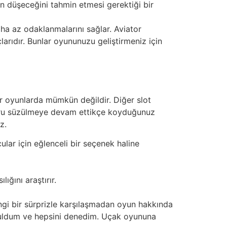
n düşeceğini tahmin etmesi gerektiği bir
ha az odaklanmalarını sağlar. Aviator
larıdır. Bunlar oyununuzu geliştirmeniz için
tür oyunlarda mümkün değildir. Diğer slot
oğru süzülmeye devam ettikçe koyduğunuz
z.
lar için eğlenceli bir seçenek haline
ığını araştırır.
ngi bir sürprizle karşılaşmadan oyun hakkında
 buldum ve hepsini denedim. Uçak oyununa