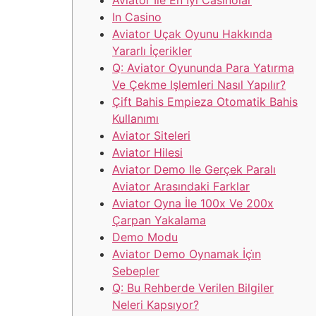
Aviator Ile En İyi Casinolar
In Casino
Aviator Uçak Oyunu Hakkında
Yararlı İçerikler
Q: Aviator Oyununda Para Yatırma
Ve Çekme Işlemleri Nasıl Yapılır?
Çift Bahis Empieza Otomatik Bahis
Kullanımı
Aviator Siteleri
Aviator Hilesi
Aviator Demo Ile Gerçek Paralı
Aviator Arasındaki Farklar
Aviator Oyna İle 100x Ve 200x
Çarpan Yakalama
Demo Modu
Aviator Demo Oynamak İçi̇n
Sebepler
Q: Bu Rehberde Verilen Bilgiler
Neleri Kapsıyor?