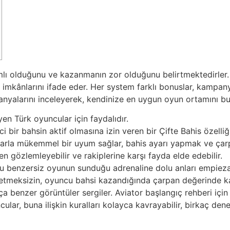
mlı olduğunu ve kazanmanın zor olduğunu belirtmektedirler.
m imkânlarını ifade eder. Her system farklı bonuslar, kampa
nyalarını inceleyerek, kendinize en uygun oyun ortamını bula
eyen Türk oyuncular için faydalıdır.
i bir bahsin aktif olmasına izin veren bir Çifte Bahis özelliğ
rla mükemmel bir uyum sağlar, bahis ayarı yapmak ve çarpa
en gözlemleyebilir ve rakiplerine karşı fayda elde edebilir.
bu benzersiz oyunun sunduğu adrenaline dolu anları empieza 
 etmeksizin, oyuncu bahsi kazandığında çarpan değerinde kaza
ukça benzer görüntüler sergiler. Aviator başlangıç rehberi iç
uncular, buna ilişkin kuralları kolayca kavrayabilir, birka