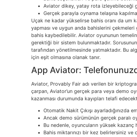
Aviator dikey, yatay rota izleyebileceği g
Gerçek parayla oynama telaşına kapılmay
Uçak ne kadar yükselirse bahis oranı da um ka
yapması ve uygun anda bahislerini çekmeleri
bahis kaybedilebilir. Aviator oyununun temeli
gerektiği bir sistem bulunmaktadır. Sorusunun 
tarafından yönetilmesinde yatmaktadır. Bu al
için eşit olmasına olanak tanır.
App Aviator: Telefonunuz
Aviator, Provably Fair adı verilen bir kriptog
çarpan, Aviator’un gerçek para veya demo oyu
kazanması durumunda kayıpları telafi edecekti
Otomatik Nakit Çıkışı ayarladığınızda em
Ancak demo sürümünün gerçek paralı oy
Bu nedenle, oyuncuların yüksek kazanç he
Bahis miktarınızı bir kez belirlersiniz 