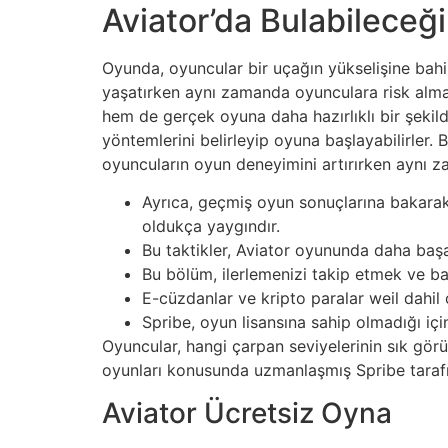
Aviator’da Bulabileceğ
Oyunda, oyuncular bir uçağın yükselişine bah
yaşatırken aynı zamanda oyunculara risk alma
hem de gerçek oyuna daha hazırlıklı bir şekild
yöntemlerini belirleyip oyuna başlayabilirler. 
oyuncuların oyun deneyimini artırırken aynı 
Ayrıca, geçmiş oyun sonuçlarına bakarak o
oldukça yaygındır.
Bu taktikler, Aviator oyununda daha başar
Bu bölüm, ilerlemenizi takip etmek ve bah
E-cüzdanlar ve kripto paralar weil dahil
Spribe, oyun lisansına sahip olmadığı i
Oyuncular, hangi çarpan seviyelerinin sık gör
oyunları konusunda uzmanlaşmış Spribe tarafında
Aviator Ücretsiz Oyna