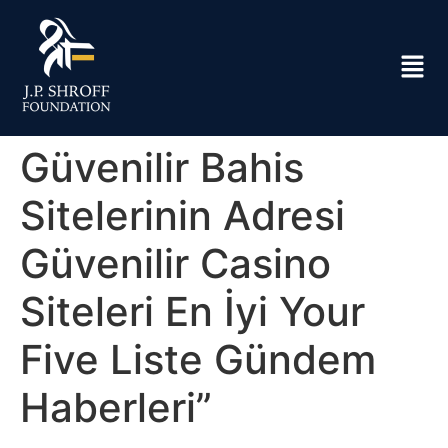
Güvenilir Bahis
Sitelerinin Adresi
Güvenilir Casino
Siteleri En İyi Your
Five Liste Gündem
Haberleri”