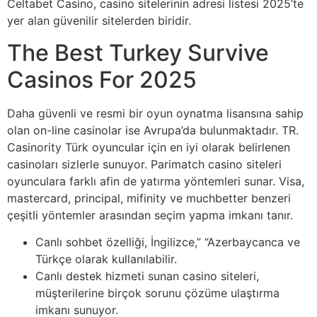
Celtabet Casino, casino sitelerinin adresi listesi 2025’te
yer alan güvenilir sitelerden biridir.
The Best Turkey Survive
Casinos For 2025
Daha güvenli ve resmi bir oyun oynatma lisansına sahip
olan on-line casinolar ise Avrupa’da bulunmaktadır. TR.
Casinority Türk oyuncular için en iyi olarak belirlenen
casinoları sizlerle sunuyor. Parimatch casino siteleri
oyunculara farklı afin de yatırma yöntemleri sunar. Visa,
mastercard, principal, mifinity ve muchbetter benzeri
çeşitli yöntemler arasından seçim yapma imkanı tanır.
Canlı sohbet özelliği, İngilizce,” “Azerbaycanca ve
Türkçe olarak kullanılabilir.
Canlı destek hizmeti sunan casino siteleri,
müşterilerine birçok sorunu çözüme ulaştırma
imkanı sunuyor.