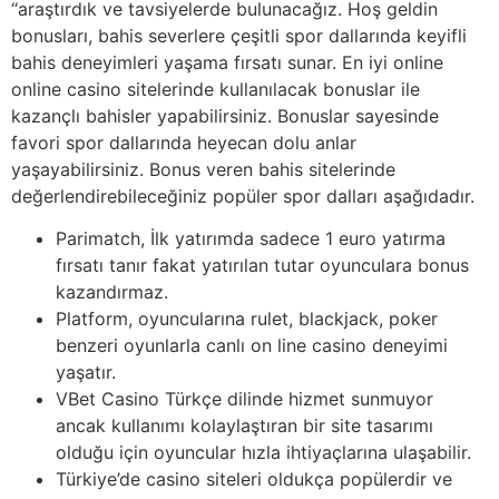
“araştırdık ve tavsiyelerde bulunacağız. Hoş geldin
bonusları, bahis severlere çeşitli spor dallarında keyifli
bahis deneyimleri yaşama fırsatı sunar. En iyi online
online casino sitelerinde kullanılacak bonuslar ile
kazançlı bahisler yapabilirsiniz. Bonuslar sayesinde
favori spor dallarında heyecan dolu anlar
yaşayabilirsiniz. Bonus veren bahis sitelerinde
değerlendirebileceğiniz popüler spor dalları aşağıdadır.
Parimatch, İlk yatırımda sadece 1 euro yatırma
fırsatı tanır fakat yatırılan tutar oyunculara bonus
kazandırmaz.
Platform, oyuncularına rulet, blackjack, poker
benzeri oyunlarla canlı on line casino deneyimi
yaşatır.
VBet Casino Türkçe dilinde hizmet sunmuyor
ancak kullanımı kolaylaştıran bir site tasarımı
olduğu için oyuncular hızla ihtiyaçlarına ulaşabilir.
Türkiye’de casino siteleri oldukça popülerdir ve