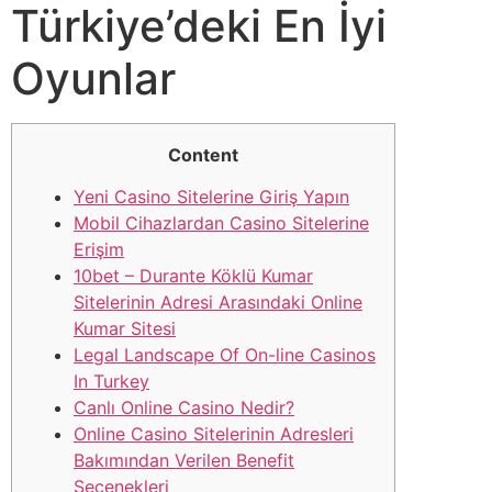
Türkiye’deki En İyi
Oyunlar
Content
Yeni Casino Sitelerine Giriş Yapın
Mobil Cihazlardan Casino Sitelerine
Erişim
10bet – Durante Köklü Kumar
Sitelerinin Adresi Arasındaki Online
Kumar Sitesi
Legal Landscape Of On-line Casinos
In Turkey
Canlı Online Casino Nedir?
Online Casino Sitelerinin Adresleri
Bakımından Verilen Benefit
Seçenekleri