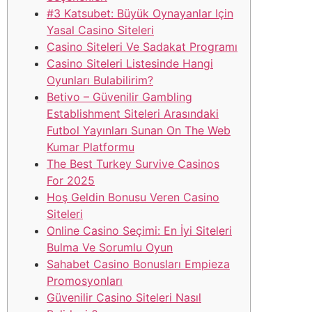
#3 Katsubet: Büyük Oynayanlar Için
Yasal Casino Siteleri
Casino Siteleri Ve Sadakat Programı
Casino Siteleri Listesinde Hangi
Oyunları Bulabilirim?
Betivo – Güvenilir Gambling
Establishment Siteleri Arasındaki
Futbol Yayınları Sunan On The Web
Kumar Platformu
The Best Turkey Survive Casinos
For 2025
Hoş Geldin Bonusu Veren Casino
Siteleri
Online Casino Seçimi: En İyi Siteleri
Bulma Ve Sorumlu Oyun
Sahabet Casino Bonusları Empieza
Promosyonları
Güvenilir Casino Siteleri Nasıl