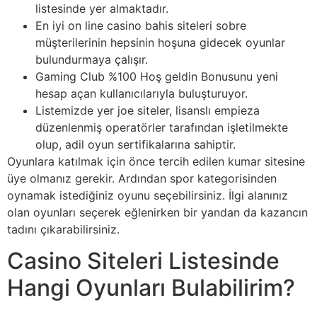
listesinde yer almaktadır.
En iyi on line casino bahis siteleri sobre
müşterilerinin hepsinin hoşuna gidecek oyunlar
bulundurmaya çalışır.
Gaming Club %100 Hoş geldin Bonusunu yeni
hesap açan kullanıcılarıyla buluşturuyor.
Listemizde yer joe siteler, lisanslı empieza
düzenlenmiş operatörler tarafından işletilmekte
olup, adil oyun sertifikalarına sahiptir.
Oyunlara katılmak için önce tercih edilen kumar sitesine
üye olmanız gerekir. Ardından spor kategorisinden
oynamak istediğiniz oyunu seçebilirsiniz. İlgi alanınız
olan oyunları seçerek eğlenirken bir yandan da kazancın
tadını çıkarabilirsiniz.
Casino Siteleri Listesinde
Hangi Oyunları Bulabilirim?