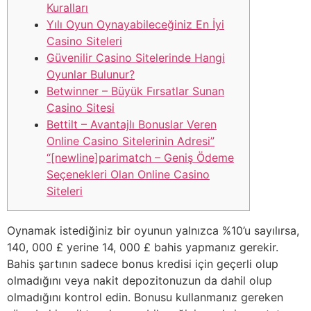
Kuralları
Yılı Oyun Oynayabileceğiniz En İyi
Casino Siteleri
Güvenilir Casino Sitelerinde Hangi
Oyunlar Bulunur?
Betwinner – Büyük Fırsatlar Sunan
Casino Sitesi
Bettilt – Avantajlı Bonuslar Veren
Online Casino Sitelerinin Adresi”
“[newline]parimatch – Geniş Ödeme
Seçenekleri Olan Online Casino
Siteleri
Oynamak istediğiniz bir oyunun yalnızca %10’u sayılırsa,
140, 000 £ yerine 14, 000 £ bahis yapmanız gerekir.
Bahis şartının sadece bonus kredisi için geçerli olup
olmadığını veya nakit depozitonuzun da dahil olup
olmadığını kontrol edin. Bonusu kullanmanız gereken