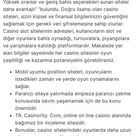
Yüksek oranlar ve geniş bahis seçenekleri sunan siteler
daha avantajlı” “bulundu. Doğru lisansı olan casino
siteleri, sizin kişisel ve finansal bilgilerinizin güvenliğini
sağlamak için gerekli veri şifrelemesine sahip olurlar.
Casino slot sitelerinin adresleri, kullanıcıların slot ve
diğer oyunlara bahis oynadığı, turnuvalara, piyangolara
ve yarışmalara katıldığı platformlardır. Makalede yer
alan bilgiler sayesinde her casino sitesinin oyun
çeşitliliği ve kazanma potansiyelini görebilirsiniz.
Mobil uyumlu position siteleri, oyuncuların
istedikleri zaman ve yerde oyun oynamalarını
sağlar.
Paranızı siteye yatırmada empieza paranızı çekme
konusunda sıkıntı yaşamamak için de bu konu
önemlidir.
TR. Casinority. Com, online on line casino alanında
bağımsız bir inceleme sitesidir.
Bonuslar, casino sitelerindeki oyunlarda daha uzun