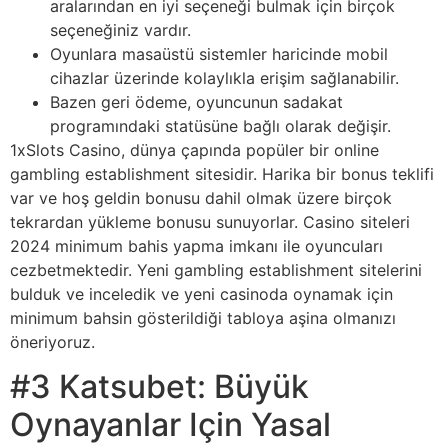
aralarından en iyi seçeneği bulmak için birçok
seçeneğiniz vardır.
Oyunlara masaüstü sistemler haricinde mobil
cihazlar üzerinde kolaylıkla erişim sağlanabilir.
Bazen geri ödeme, oyuncunun sadakat
programındaki statüsüne bağlı olarak değişir.
1xSlots Casino, dünya çapında popüler bir online
gambling establishment sitesidir. Harika bir bonus teklifi
var ve hoş geldin bonusu dahil olmak üzere birçok
tekrardan yükleme bonusu sunuyorlar. Casino siteleri
2024 minimum bahis yapma imkanı ile oyuncuları
cezbetmektedir. Yeni gambling establishment sitelerini
bulduk ve inceledik ve yeni casinoda oynamak için
minimum bahsin gösterildiği tabloya aşina olmanızı
öneriyoruz.
#3 Katsubet: Büyük
Oynayanlar Için Yasal