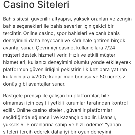
Casino Siteleri
Bahis sitesi, güvenilir altyapısı, yüksek oranları ve zengin
bahis seçenekleri ile bahis severler için çekici bir
tercihtir. Online casino, spor bahisleri ve canlı bahis
deneyimini daha heyecanlı ve kârlı hale getiren birçok
avantaj sunar. Çevrimiçi casino, kullanıcılara 7/24
müşteri destek hizmeti verir. Hızlı ve etkili müşteri
hizmetleri, kullanıcı deneyimini olumlu yönde etkileyerek
platformun güvenilirliğini pekiştirir. İlk kez para yatıran
kullanıcılara %200’e kadar maç bonusu ve 50 ücretsiz
dönüş gibi avantajlar sunar.
Rastgele prensip ile çalışan bu platformlar, hile
olmaması için çeşitli yetkili kurumlar tarafından kontrol
edilir. Online casino siteleri, güvenilir platformlar
seçildiğinde eğlenceli ve kazançlı olabilir. Lisanslı,
yüksek RTP oranlarına sahip ve hızlı ödeme” “yapan
siteleri tercih ederek daha iyi bir oyun deneyimi