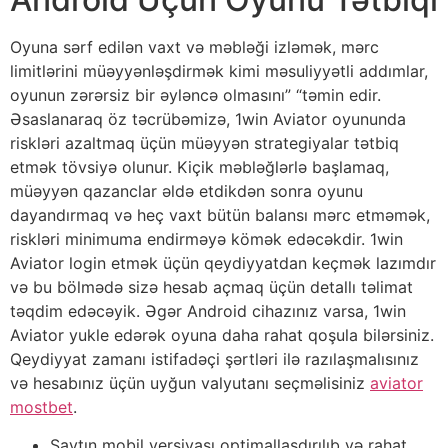
Oyuna sərf edilən vaxt və məbləği izləmək, mərc
limitlərini müəyyənləşdirmək kimi məsuliyyətli addımlar,
oyunun zərərsiz bir əyləncə olmasını” “təmin edir.
Əsaslanaraq öz təcrübəmizə, 1win Aviator oyununda
riskləri azaltmaq üçün müəyyən strategiyalar tətbiq
etmək tövsiyə olunur. Kiçik məbləğlərlə başlamaq,
müəyyən qazanclar əldə etdikdən sonra oyunu
dayandırmaq və heç vaxt bütün balansı mərc etməmək,
riskləri minimuma endirməyə kömək edəcəkdir. 1win
Aviator login etmək üçün qeydiyyatdan keçmək lazımdır
və bu bölmədə sizə hesab açmaq üçün detallı təlimat
təqdim edəcəyik. Əgər Android cihazınız varsa, 1win
Aviator yukle edərək oyuna daha rahat qoşula bilərsiniz.
Qeydiyyat zamanı istifadəçi şərtləri ilə razılaşmalısınız
və hesabınız üçün uyğun valyutanı seçməlisiniz
aviator
mostbet
.
Saytın mobil versiyası optimallaşdırılıb və rahat