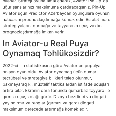
bilərlər. Strateji oyuna əməl edərək, Aviator Pin Up-da
uğur şanslarınızı maksimuma çatdıracaqsınız. Pin-Up
Aviator üçün Predictor Azərbaycan oyunçulara oyunun
nəticəsini proqnozlaşdırmağa kömək edir. Bu alət mərc
strategiyalarını qurmağa və təyyarənin uçuş vaxtını
proqnozlaşdırmağa imkan verir.
In Aviator-u Real Puya
Oynamaq Təhlükəsizdir?
2022-ci ilin statistikasına görə Aviator ən populyar
onlayn oyun oldu. Aviator oynamaq üçün qumar
təcrübəsi və strategiya bilikləri tələb olunmur,
baxmayaraq ki, müxtəlif taktikalardan istifadə uduşları
artıra bilər. Ekranın qara fonunda qumarbaz təyyarə ilə
qırmızı uçuş zolağı görür. Dizayn bezdirici və diqqəti
yayındırmır və rənglər (qırmızı və qara) diqqəti
maksimum dərəcədə artırmağa kömək edir.