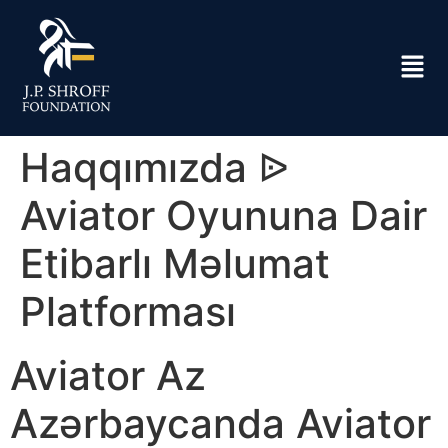
Haqqımızda ᐉ
Aviator Oyununa Dair
Etibarlı Məlumat
Platforması
Aviator Az
Azərbaycanda Aviator