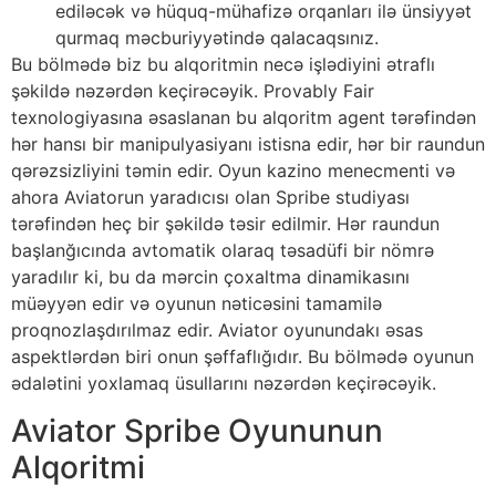
ediləcək və hüquq-mühafizə orqanları ilə ünsiyyət
qurmaq məcburiyyətində qalacaqsınız.
Bu bölmədə biz bu alqoritmin necə işlədiyini ətraflı
şəkildə nəzərdən keçirəcəyik. Provably Fair
texnologiyasına əsaslanan bu alqoritm agent tərəfindən
hər hansı bir manipulyasiyanı istisna edir, hər bir raundun
qərəzsizliyini təmin edir. Oyun kazino menecmenti və
ahora Aviatorun yaradıcısı olan Spribe studiyası
tərəfindən heç bir şəkildə təsir edilmir. Hər raundun
başlanğıcında avtomatik olaraq təsadüfi bir nömrə
yaradılır ki, bu da mərcin çoxaltma dinamikasını
müəyyən edir və oyunun nəticəsini tamamilə
proqnozlaşdırılmaz edir. Aviator oyunundakı əsas
aspektlərdən biri onun şəffaflığıdır. Bu bölmədə oyunun
ədalətini yoxlamaq üsullarını nəzərdən keçirəcəyik.
Aviator Spribe Oyununun
Alqoritmi