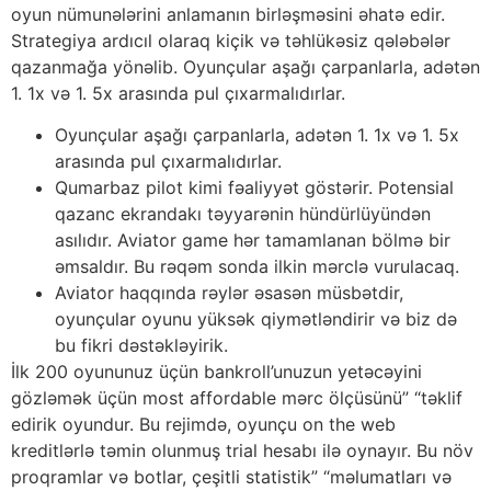
oyun nümunələrini anlamanın birləşməsini əhatə edir.
Strategiya ardıcıl olaraq kiçik və təhlükəsiz qələbələr
qazanmağa yönəlib. Oyunçular aşağı çarpanlarla, adətən
1. 1x və 1. 5x arasında pul çıxarmalıdırlar.
Oyunçular aşağı çarpanlarla, adətən 1. 1x və 1. 5x
arasında pul çıxarmalıdırlar.
Qumarbaz pilot kimi fəaliyyət göstərir. Potensial
qazanc ekrandakı təyyarənin hündürlüyündən
asılıdır. Aviator game hər tamamlanan bölmə bir
əmsaldır. Bu rəqəm sonda ilkin mərclə vurulacaq.
Aviator haqqında rəylər əsasən müsbətdir,
oyunçular oyunu yüksək qiymətləndirir və biz də
bu fikri dəstəkləyirik.
İlk 200 oyununuz üçün bankroll’unuzun yetəcəyini
gözləmək üçün most affordable mərc ölçüsünü” “təklif
edirik oyundur. Bu rejimdə, oyunçu on the web
kreditlərlə təmin olunmuş trial hesabı ilə oynayır. Bu növ
proqramlar və botlar, çeşitli statistik” “məlumatları və