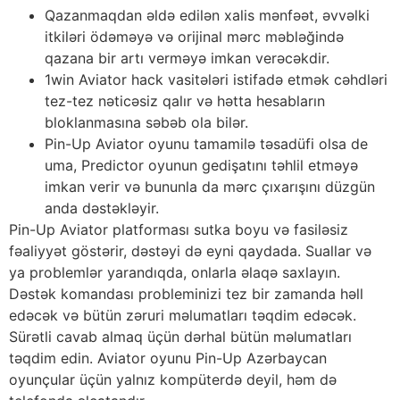
Qazanmaqdan əldə edilən xalis mənfəət, əvvəlki
itkiləri ödəməyə və orijinal mərc məbləğində
qazana bir artı verməyə imkan verəcəkdir.
1win Aviator hack vasitələri istifadə etmək cəhdləri
tez-tez nəticəsiz qalır və hətta hesabların
bloklanmasına səbəb ola bilər.
Pin-Up Aviator oyunu tamamilə təsadüfi olsa de
uma, Predictor oyunun gedişatını təhlil etməyə
imkan verir və bununla da mərc çıxarışını düzgün
anda dəstəkləyir.
Pin-Up Aviator platforması sutka boyu və fasiləsiz
fəaliyyət göstərir, dəstəyi də eyni qaydada. Suallar və
ya problemlər yarandıqda, onlarla əlaqə saxlayın.
Dəstək komandası probleminizi tez bir zamanda həll
edəcək və bütün zəruri məlumatları təqdim edəcək.
Sürətli cavab almaq üçün dərhal bütün məlumatları
təqdim edin. Aviator oyunu Pin-Up Azərbaycan
oyunçular üçün yalnız kompüterdə deyil, həm də