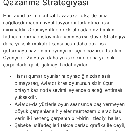
Qazanma Strategiyası
Hər raund üzrə mənfəət təvazökar olsa de uma,
nağdlaşdırmadan əvvəl təyyarəni tərk etmə riski
minimaldır. Əhəmiyyətli bir risk olmadan öz bankını
tədricən qurmaq istəyənlər üçün yaxşı işləyir. Strategiya
daha yüksək mükafat şansı üçün daha çox risk
götürməyə hazır olan oyunçular üçün nəzərdə tutulub.
Oyunçular 2x və ya daha yüksək kimi daha yüksək
çarpanlarla qalib gəlməyi hədəfləyirlər.
Hansı qumar oyunlarını oynadığınızdan asılı
olmayaraq, Aviator kras oyununun sizin üçün
onlayn kazinoda sevimli əyləncə olacağı ehtimalı
yüksəkdir.
Aviator-da yüzlərlə oyun seansında baş verməyən
böyük çarpanlarla hiylələr müntəzəm olaraq baş
verir, iki nəhəng çarpanın bir-birini izlədiyi hallar.
Şəbəkə istifadəçiləri təkcə parlaq qrafika ilə deyil,