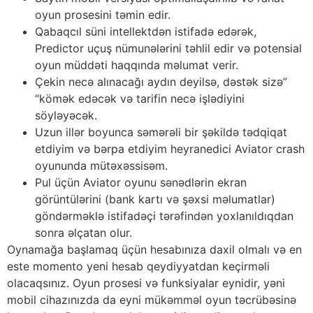
oyun prosesini təmin edir.
Qabaqcıl süni intellektdən istifadə edərək,
Predictor uçuş nümunələrini təhlil edir və potensial
oyun müddəti haqqında məlumat verir.
Çekin necə alınacağı aydın deyilsə, dəstək sizə”
“kömək edəcək və tarifin necə işlədiyini
söyləyəcək.
Uzun illər boyunca səmərəli bir şəkildə tədqiqat
etdiyim və bərpa etdiyim heyranedici Aviator crash
oyununda mütəxəssisəm.
Pul üçün Aviator oyunu sənədlərin ekran
görüntülərini (bank kartı və şəxsi məlumatlar)
göndərməklə istifadəçi tərəfindən yoxlanıldıqdan
sonra əlçatan olur.
Oynamağa başlamaq üçün hesabınıza daxil olmalı və en
este momento yeni hesab qeydiyyatdan keçirməli
olacaqsınız. Oyun prosesi və funksiyalar eynidir, yəni
mobil cihazınızda da eyni mükəmməl oyun təcrübəsinə