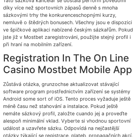
Tato sázková kancelář se dostala perform povědomí
díky více než sportovních zápasů denně s mnoha
sázkovými trhy the konkurenceschopnými kurzy,
nemluvě o štědrých bonusech. Všechny jsou e dispozici
ve špičkové aplikaci nabízené českým sázkařům. Pokud
jste již v Mostbet zaregistrováni, použijte stejný profil i
při hraní na mobilním zařízení.
Registration In The On Line
Casino Mostbet Mobile App
Zůstává otázka, grunzochse aktualizovat stávající
software program prostřednictvím zařízení se systémy
Android some sort of iOS. Tento proces vyžaduje ještě
méně času než stahování a instalace. Pokud ještě
nemáte sázkový profil, založte cuando jej a proveďte
alespoň minimální vklad. Vyberte si vhodnou sportovní
událost a uzavřete sázku. Odpovídá na nejčastější
otázky týkající se registrace, plateb, propagačních akcí,