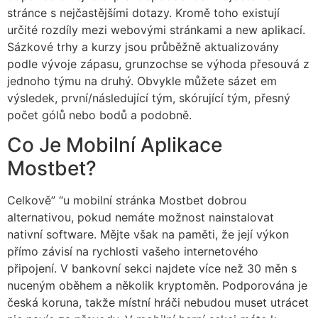
stránce s nejčastějšími dotazy. Kromě toho existují
určité rozdíly mezi webovými stránkami a new aplikací.
Sázkové trhy a kurzy jsou průběžně aktualizovány
podle vývoje zápasu, grunzochse se výhoda přesouvá z
jednoho týmu na druhý. Obvykle můžete sázet em
výsledek, první/následující tým, skórující tým, přesný
počet gólů nebo bodů a podobně.
Co Je Mobilní Aplikace
Mostbet?
Celkově” “u mobilní stránka Mostbet dobrou
alternativou, pokud nemáte možnost nainstalovat
nativní software. Mějte však na paměti, že její výkon
přímo závisí na rychlosti vašeho internetového
připojení. V bankovní sekci najdete více než 30 měn s
nuceným oběhem a několik kryptoměn. Podporována je
česká koruna, takže místní hráči nebudou muset utrácet