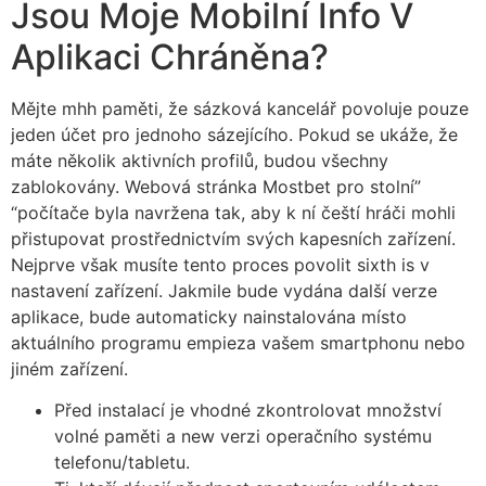
Jsou Moje Mobilní Info V
Aplikaci Chráněna?
Mějte mhh paměti, že sázková kancelář povoluje pouze
jeden účet pro jednoho sázejícího. Pokud se ukáže, že
máte několik aktivních profilů, budou všechny
zablokovány. Webová stránka Mostbet pro stolní”
“počítače byla navržena tak, aby k ní čeští hráči mohli
přistupovat prostřednictvím svých kapesních zařízení.
Nejprve však musíte tento proces povolit sixth is v
nastavení zařízení. Jakmile bude vydána další verze
aplikace, bude automaticky nainstalována místo
aktuálního programu empieza vašem smartphonu nebo
jiném zařízení.
Před instalací je vhodné zkontrolovat množství
volné paměti a new verzi operačního systému
telefonu/tabletu.