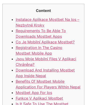
Content
Instalace Aplikace Mostbet Na Ios –
Nezbytné Kroky
Requirements To Be Able To
Downloads Mostbet Apps
Co Je Mobilní Aplikace Mostbet?
Registration In The Casino
Mostbet Mobile App
Jsou Moje Mobilní Files V Aplikaci
Chráněna?
Download And Installing Mostbet
App Inside Nepal
Benefits Of Mostbet Mobile
Application For Players Within Nepal
Mostbet App For Ios
Funkce V Aplikaci Mostbet
Is It Safe To Use The Mostbet