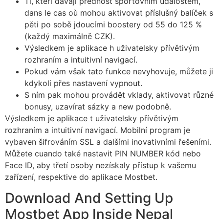
Ti, kteří dávají přednost sportovním událostem,
dans le cas où mohou aktivovat příslušný balíček s
pěti po sobě jdoucími boostery od 55 do 125 %
(každý maximálně CZK).
Výsledkem je aplikace h uživatelsky přívětivým
rozhraním a intuitivní navigací.
Pokud vám však tato funkce nevyhovuje, můžete ji
kdykoli přes nastavení vypnout.
S ním pak mohou provádět vklady, aktivovat různé
bonusy, uzavírat sázky a new podobně.
Výsledkem je aplikace t uživatelsky přívětivým
rozhraním a intuitivní navigací. Mobilní program je
vybaven šifrováním SSL a dalšími inovativními řešeními.
Můžete cuando také nastavit PIN NUMBER kód nebo
Face ID, aby třetí osoby nezískaly přístup k vašemu
zařízení, respektive do aplikace Mostbet.
Download And Setting Up
Mostbet App Inside Nepal