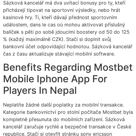
Sázková kancelář má dva uvítací bonusy pro ty, kteří
přicházejí tipovat na sportovní výsledky, nebo hrát
kasinové hry. Ti, kteří dávají přednost sportovním
událostem, dans le cas où mohou aktivovat příslušný
balíček s pěti po sobě jdoucími boostery od 50 do 125
% (každý maximálně CZK). Stačí si doplnit svůj
bankovní účet odpovídající hodnotou. Sázková kancelář
čas z času aktualizuje stávající mobilní software.
Benefits Regarding Mostbet
Mobile Iphone App For
Players In Nepal
Neplatíte žádné další poplatky za mobilní transakce.
Kategorie bankovnictví pro stolní počítače Mostbet byla
kompletně přesunuta do mobilních zařízení. Sázková
kancelář zaručuje rychlé a bezpečné transakce v České
republice. Stačí si otevřít stránku sony ericsson