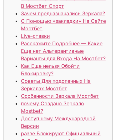
В Мостбет Спорт
Зачем предназначались Зеркала?
С Помощью «закладки» На Сайте
Мостбет
Live-ставки
Расскажите Подробнее — Какие
Еще нет Альтерантивные
Варианты для Входа На Мостбет?
Как Еще нельзя Обойти
Блокировку?
Советы Для подопечных На
Зеркалах Мостбет
Особенности Зеркала Мостбет
почему Создано Зеркало
Mostbet?
Доступ нему Международной
Версии
разве Блокируют Официальный