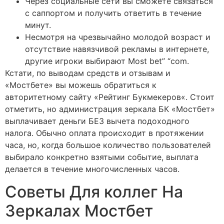
Через социальные сети вы сможете связаться
с саппортом и получить ответить в течение
минут.
Несмотря на чрезвычайно молодой возраст и
отсутствие навязчивой рекламы в интернете,
другие игроки выбирают Most bet” “com.
Кстати, по выводам средств и отзывам и
«Мостбете» вы можешь обратиться к
авторитетному сайту «Рейтинг Букмекеров«. Стоит
отметить, но администрация зеркала БК «Мостбет»
выплачивает деньги БЕЗ вычета подоходного
налога. Обычно оплата происходит в протяжении
часа, но, когда большое количество пользователей
выбирало конкретно взятыми событие, выплата
делается в течение многочисленных часов.
Советы Для коллег На
Зеркалах Мостбет