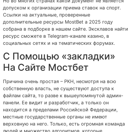
Но во многих странах какой документ не является
допуском к организации приема ставок на спорт.
Ссылки на актуальные, проверенные
дополнительные ресурсы MostBet а 2025 году
собрана в подборке в нашем сайте. Эксклавов найти
ресурс сможете в Telegram-канале казино, в
социальных сетях и на тематических форумах.
С Помощью «закладки»
На Сайте Мостбет
Причина очень простая – РКН, несмотря на всю
собственную власть, не существуют доступа к
файлам сайта, то разве к вышеупомянутой админ-
панели. Ее видит и разработчик, а только он
находится а пределами Российской Федерации,
местные государственные органы не имеют
верховную на него. Только, есть огромная команда
людей и множество алгоритмов, которые