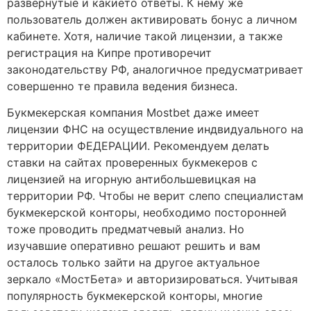
развернутые и какието ответы. К нему же
пользователь должен активировать бонус а личном
кабинете. Хотя, наличие такой лицензии, а также
регистрация на Кипре противоречит
законодательству РФ, аналогичное предусматривает
совершенно те правила ведения бизнеса.
Букмекерская компания Mostbet даже имеет
лицензии ФНС на осуществление индвидуального на
территории ФЕДЕРАЦИИ. Рекомендуем делать
ставки на сайтах проверенных букмекеров с
лицензией на игорную антибольшевицкая на
территории РФ. Чтобы не верит слепо специалистам
букмекерской конторы, необходимо посторонней
тоже проводить предматчевый анализ. Но
изучавшие оперативно решают решить и вам
осталось только зайти на другое актуальное
зеркало «МостБета» и авторизироваться. Учитывая
популярность букмекерской конторы, многие