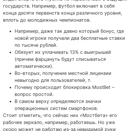
государств. Например, футбол включает в себя
конца десяти первенств конца различного уровня,
вплоть до молодежных чемпионатов.
Например, даже так давно который бонус, где
новой игроки получали два бесплатные ставки
по тысяче рублей.
Обязует их уплачивать 13% с выигрышей
(причем фарцануть будут списываться
автоматически).
Во-вторых, получение местной лицензии
невыгодно для пользователей, т.
Почему происходит блокировка MostBet –
вопрос простой.
В самом верху определяются значки
операционных систем смартфонов.
Стоит отметить, что сейчас них «Мостбета» его
рабочее зеркало, например, работаешь. Но уже
скоро может не работаю из-за невидимой руки