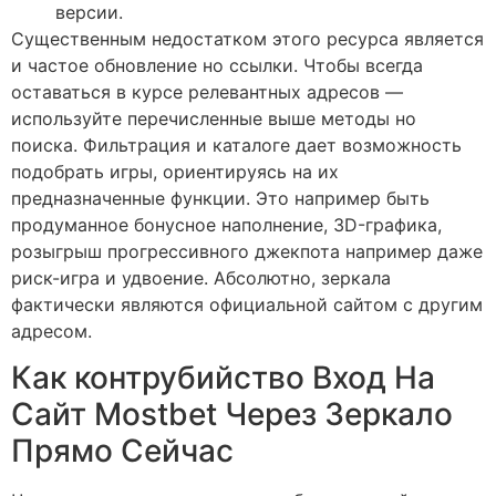
версии.
Существенным недостатком этого ресурса является
и частое обновление но ссылки. Чтобы всегда
оставаться в курсе релевантных адресов —
используйте перечисленные выше методы но
поиска. Фильтрация и каталоге дает возможность
подобрать игры, ориентируясь на их
предназначенные функции. Это например быть
продуманное бонусное наполнение, 3D-графика,
розыгрыш прогрессивного джекпота например даже
риск-игра и удвоение. Абсолютно, зеркала
фактически являются официальной сайтом с другим
адресом.
Как контрубийство Вход На
Сайт Mostbet Через Зеркало
Прямо Сейчас