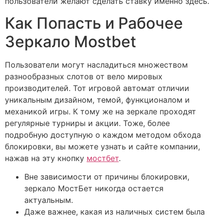
пользователи желают сделать ставку именно здесь.
Как Попасть и Рабочее
Зеркало Mostbet
Пользователи могут насладиться множеством
разнообразных слотов от вело мировых
производителей. Тот игровой автомат отличии
уникальным дизайном, темой, функционалом и
механикой игры. К тому же на зеркале проходят
регулярные турниры и акции. Тоже, более
подробную доступную о каждом методом обхода
блокировки, вы можете узнать и сайте компании,
нажав на эту кнопку
мостбет
.
Вне зависимости от причины блокировки,
зеркало МостБет никогда остается
актуальным.
Даже важнее, какая из наличных систем была