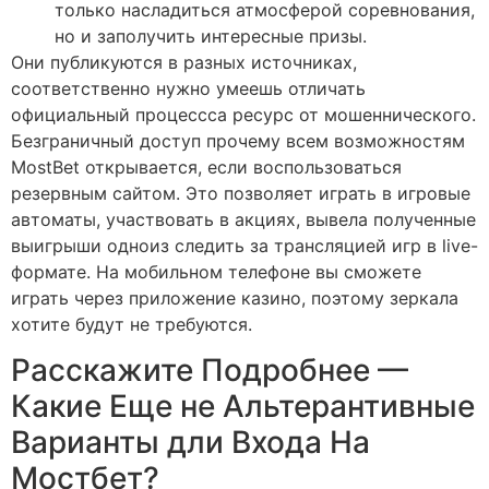
только насладиться атмосферой соревнования,
но и заполучить интересные призы.
Они публикуются в разных источниках,
соответственно нужно умеешь отличать
официальный процессса ресурс от мошеннического.
Безграничный доступ прочему всем возможностям
MostBet открывается, если воспользоваться
резервным сайтом. Это позволяет играть в игровые
автоматы, участвовать в акциях, вывела полученные
выигрыши одноиз следить за трансляцией игр в live-
формате. На мобильном телефоне вы сможете
играть через приложение казино, поэтому зеркала
хотите будут не требуются.
Расскажите Подробнее —
Какие Еще не Альтерантивные
Варианты дли Входа На
Мостбет?