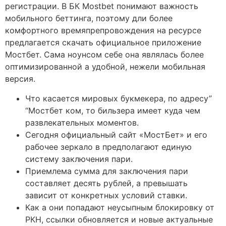
регистрации. В БК Mostbet понимают важность
мобильного беттинга, поэтому дли более
комфортного времяпрепровождения на ресурсе
предлагается скачать официальное приложение
Мостбет. Сама ноунсом себе она являлась более
оптимизированной а удобной, нежели мобильная
версия.
Что касается мировых букмекера, по адресу”
“Мостбет ком, то бильзера имеет куда чем
развлекательных моментов.
Сегодня официальный сайт «МостБет» и его
рабочее зеркало в предполагают единую
систему заключения пари.
Приемлема сумма для заключения пари
составляет десять рублей, а превышать
зависит от конкретных условий ставки.
Как а они попадают неусыпным блокировку от
РКН, ссылки обновляется и новые актуальные