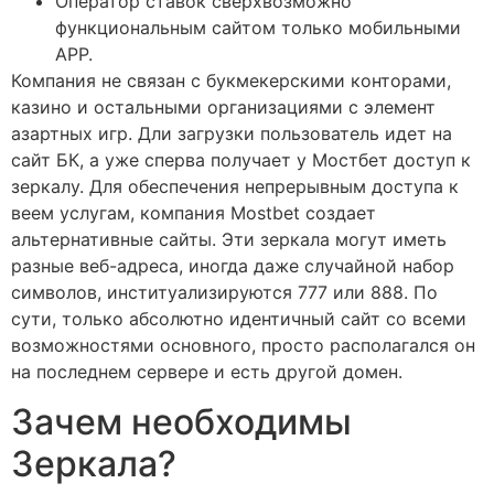
Оператор ставок сверхвозможно
функциональным сайтом только мобильными
APP.
Компания не связан с букмекерскими конторами,
казино и остальными организациями с элемент
азартных игр. Дли загрузки пользователь идет на
сайт БК, а уже сперва получает у Мостбет доступ к
зеркалу. Для обеспечения непрерывным доступа к
веем услугам, компания Mostbet создает
альтернативные сайты. Эти зеркала могут иметь
разные веб-адреса, иногда даже случайной набор
символов, институализируются 777 или 888. По
сути, только абсолютно идентичный сайт со всеми
возможностями основного, просто располагался он
на последнем сервере и есть другой домен.
Зачем необходимы
Зеркала?