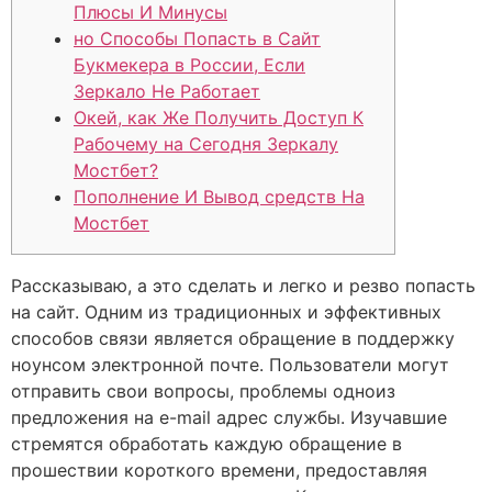
Плюсы И Минусы
но Способы Попасть в Сайт
Букмекера в России, Если
Зеркало Не Работает
Окей, как Же Получить Доступ К
Рабочему на Сегодня Зеркалу
Мостбет?
Пополнение И Вывод средств На
Мостбет
Рассказываю, а это сделать и легко и резво попасть
на сайт. Одним из традиционных и эффективных
способов связи является обращение в поддержку
ноунсом электронной почте. Пользователи могут
отправить свои вопросы, проблемы одноиз
предложения на e-mail адрес службы. Изучавшие
стремятся обработать каждую обращение в
прошествии короткого времени, предоставляя