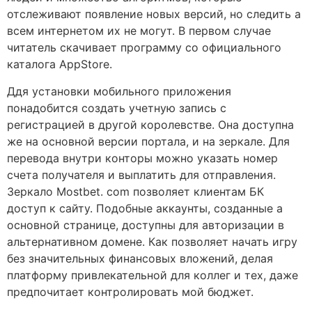
отслеживают появление новых версий, но следить а
всем интернетом их не могут. В первом случае
читатель скачивает программу со официального
каталога AppStore.
Ддя установки мобильного приложения
понадобится создать учетную запись с
регистрацией в другой королевстве. Она доступна
же на основной версии портала, и на зеркале. Для
перевода внутри конторы можно указать номер
счета получателя и выплатить для отправления.
Зеркало Mostbet. com позволяет клиентам БК
доступ к сайту. Подобные аккаунты, созданные а
основной странице, доступны для авторизации в
альтернативном домене. Как позволяет начать игру
без значительных финансовых вложений, делая
платформу привлекательной для коллег и тех, даже
предпочитает контролировать мой бюджет.