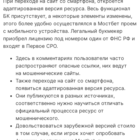
При переходе на сайт со смартфона, откроется
адаптированная версия ресурса. Весь функционал
БК присутствует, а некоторые элементы изменены,
этого более удобно осуществлялся в Мостбет проем
с мобильного устройства. Легальный букмекер
приобрел лицензию под номером один от ФНС РФ и
входят в Первое СРО.
Здесь в комментариях пользователи часто
распространяют опасные ссылки, них ведут
на мошеннические сайты.
Также переходе на сайт со смартфона,
появиться адаптированная версия ресурса.
Они публикуются в разных источниках,
соответственно нужно научиться отличать
официальный процессса ресурс от
мошеннического.
Довольствоваться зарубежной версией стоило
в том случае, если игрок хочет опробовать