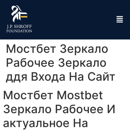
Мостбет Зеркало
Рабочее Зеркало
ддя Входа На Сайт
Мостбет Mostbet
Зеркало Рабочее И
актуальное На