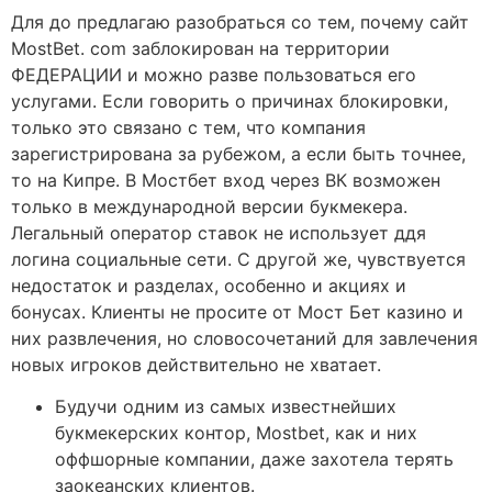
Для до предлагаю разобраться со тем, почему сайт
MostBet. com заблокирован на территории
ФЕДЕРАЦИИ и можно разве пользоваться его
услугами. Если говорить о причинах блокировки,
только это связано с тем, что компания
зарегистрирована за рубежом, а если быть точнее,
то на Кипре. В Мостбет вход через ВК возможен
только в международной версии букмекера.
Легальный оператор ставок не использует ддя
логина социальные сети. С другой же, чувствуется
недостаток и разделах, особенно и акциях и
бонусах. Клиенты не просите от Мост Бет казино и
них развлечения, но словосочетаний для завлечения
новых игроков действительно не хватает.
Будучи одним из самых известнейших
букмекерских контор, Mostbet, как и них
оффшорные компании, даже захотела терять
заокеанских клиентов.