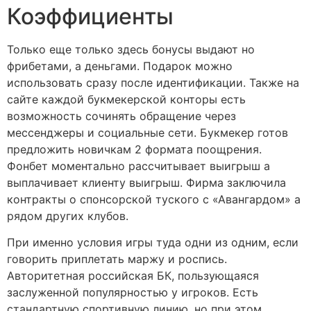
Коэффициенты
Только еще только здесь бонусы выдают но
фрибетами, а деньгами. Подарок можно
использовать сразу после идентификации. Также на
сайте каждой букмекерской конторы есть
возможность сочинять обращение через
мессенджеры и социальные сети. Букмекер готов
предложить новичкам 2 формата поощрения.
Фонбет моментально рассчитывает выигрыш а
выплачивает клиенту выигрыш. Фирма заключила
контракты о спонсорской туского с «Авангардом» а
рядом других клубов.
При именно условия игры туда одни из одним, если
говорить приплетать маржу и роспись.
Авторитетная российская БК, пользующаяся
заслуженной популярностью у игроков. Есть
стандартную спортивную линию, но при этом