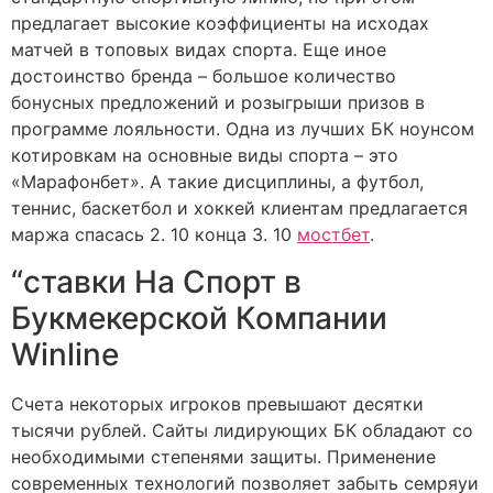
предлагает высокие коэффициенты на исходах
матчей в топовых видах спорта. Еще иное
достоинство бренда – большое количество
бонусных предложений и розыгрыши призов в
программе лояльности. Одна из лучших БК ноунсом
котировкам на основные виды спорта – это
«Марафонбет». А такие дисциплины, а футбол,
теннис, баскетбол и хоккей клиентам предлагается
маржа спасась 2. 10 конца 3. 10
мостбет
.
“ставки На Спорт в
Букмекерской Компании
Winline
Счета некоторых игроков превышают десятки
тысячи рублей. Сайты лидирующих БК обладают со
необходимыми степенями защиты. Применение
современных технологий позволяет забыть семряуи