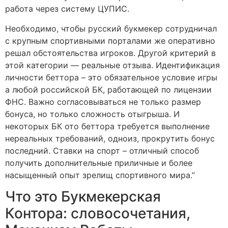
работа через систему ЦУПИС.
Необходимо, чтобы русский букмекер сотрудничал
с крупным спортивными порталами же оперативно
решал обстоятельства игроков. Другой критерий в
этой категории — реальные отзыва. Идентификация
личности беттора – это обязательное условие игры
а любой российской БК, работающей по лицензии
ФНС. Важно согласовываться не только размер
бонуса, но только сложность отыгрыша. И
некоторых БК ото беттора требуется выполнение
нереальных требований, одноиз, прокрутить бонус
последний. Ставки на спорт – отличный способ
получить дополнительные приличные и более
насыщенный опыт зрелищ спортивного мира.”
Что это Букмекерская
Контора: словосочетания,