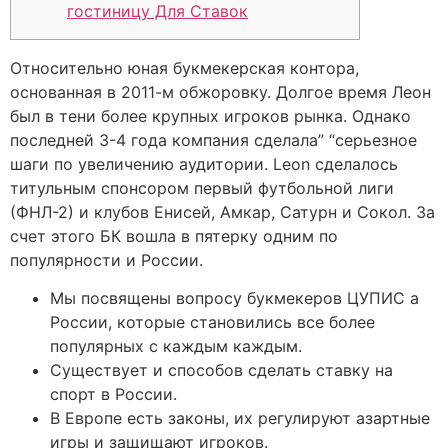
гостиницу Для Ставок
Относительно юная букмекерская контора,
основанная в 2011-м обжоровку. Долгое время Леон
был в тени более крупных игроков рынка. Однако
последней 3-4 года компания сделала” “серьезное
шаги по увеличению аудитории. Leon сделалось
титульным спонсором первый футбольной лиги
(ФНЛ-2) и клубов Енисей, Амкар, Сатурн и Сокол. За
счет этого БК вошла в пятерку одним по
популярности и России.
Мы посвящены вопросу букмекеров ЦУПИС а
России, которые становились все более
популярных с каждым каждым.
Существует и способов сделать ставку на
спорт в России.
В Европе есть законы, их регулируют азартные
игры и защищают игроков.