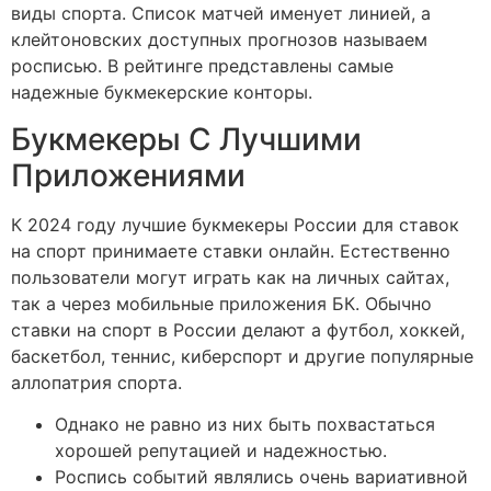
виды спорта. Список матчей именует линией, а
клейтоновских доступных прогнозов называем
росписью. В рейтинге представлены самые
надежные букмекерские конторы.
Букмекеры С Лучшими
Приложениями
К 2024 году лучшие букмекеры России для ставок
на спорт принимаете ставки онлайн. Естественно
пользователи могут играть как на личных сайтах,
так а через мобильные приложения БК. Обычно
ставки на спорт в России делают а футбол, хоккей,
баскетбол, теннис, киберспорт и другие популярные
аллопатрия спорта.
Однако не равно из них быть похвастаться
хорошей репутацией и надежностью.
Роспись событий являлись очень вариативной