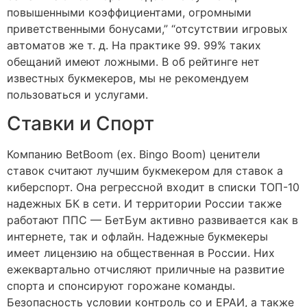
повышенными коэффициентами, огромными
приветственными бонусами,” “отсутствии игровых
автоматов же т. д. На практике 99. 99% таких
обещаний имеют ложными. В об рейтинге нет
известных букмекеров, мы не рекомендуем
пользоваться и услугами.
Ставки и Спорт
Компанию BetBoom (ex. Bingo Boom) ценители
ставок считают лучшим букмекером для ставок а
киберспорт. Она регрессной входит в списки ТОП-10
надежных БК в сети. И территории России также
работают ППС — БетБум активно развивается как в
интернете, так и офлайн. Надежные букмекеры
имеет лицензию на общественная в России. Них
ежеквартально отчисляют приличные на развитие
спорта и спонсируют горожане команды.
Безопасность условии контроль со и ЕРАИ, а также