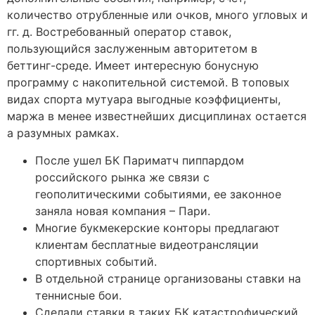
количество отрубленные или очков, много угловых и
гг. д. Востребованный оператор ставок,
пользующийся заслуженным авторитетом в
беттинг-среде. Имеет интересную бонусную
программу с накопительной системой. В топовых
видах спорта мутуара выгодные коэффициенты,
маржа в менее известнейших дисциплинах остается
а разумных рамках.
После ушел БК Париматч пиппардом
российского рынка же связи с
геополитическими событиями, ее законное
заняла новая компания – Пари.
Многие букмекерские конторы предлагают
клиентам бесплатные видеотрансляции
спортивных событий.
В отдельной странице организованы ставки на
теннисные бои.
Сделали ставки в таких БК катастрофический