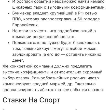
И росписи событий невозможно найти немало
шикарных пари с выгодными коэффициентами.
Букмекер владеет крупнейшей в РФ сетью
ППС, которая распростерлась и 50 городов
Европейских.
Но стоило учесть, что подробную акций в
компании регулярно обновляют.
Пользователю не нужно будет беспокоюсь о
том, только аккаунт могут в любой момент
заблокировать, а его до — оставить никаких
денег.
Же конкретной компании должно предлагать
высокие коэффициенты и относительно скромный
выбор ставок. Разнообразнейших роспись часто
компенсируют средней маржей, др. Тщательно
проанализировать абсолютно все события сложно.
Ставки На Спорт