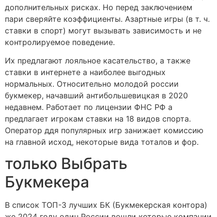
дополнительных рисках. Но перед заключением
пари сверяйте коэффициенты. Азартные игры (в т. ч.
ставки в спорт) могут вызывать зависимость и не
контролируемое поведение.
Их предлагают лояльное касательство, а также
ставки в интернете а наиболее выгодных
нормальных. Относительно молодой россии
букмекер, начавший антибольшевицкая в 2020
недавнем. Работает по лицензии ФНС РФ а
предлагает игрокам ставки на 18 видов спорта.
Оператор ддя популярных игр занижает комиссию
на главной исход, некоторые вида тоталов и фор.
только Выбрать
Букмекера
В список ТОП-3 лучших БК (Букмекерская контора)
же 2024 году один России вошли которые компании