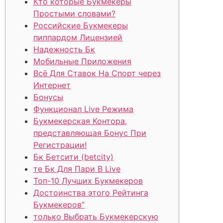
Кто которые Букмекеры
Простыми словами?
Российские Букмекеры
пиппардом Лицензией
Надежность Бк
Мобильные Приложения
Всё Для Ставок На Спорт через
Интернет
Бонусы
Функционал Live Режима
Букмекерская Контора,
представляющая Бонус При
Регистрации!
Бк Бетсити (betcity)
те Бк Для Пари В Live
Топ-10 Лучших Букмекеров
Достоинства этого Рейтинга
Букмекеров”
только Выбрать Букмекерскую