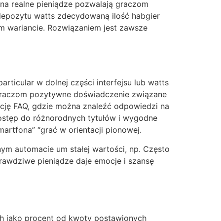
 na realne pieniądze pozwalają graczom
depozytu watts zdecydowaną ilość habgier
ym wariancie. Rozwiązaniem jest zawsze
rticular w dolnej części interfejsu lub watts
 graczom pozytywne doświadczenie związane
kcję FAQ, gdzie można znaleźć odpowiedzi na
dostęp do różnorodnych tytułów i wygodne
rtfona” “grać w orientacji pionowej.
nym automacie um stałej wartości, np. Często
rawdziwe pieniądze daje emocje i szansę
ych jako procent od kwoty postawionych