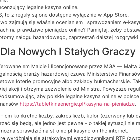
ecenzujący legalne kasyna online.
S, to z reguły są one dostępne wyłącznie w App Store.
wo zajmują się właśnie ocenianiem i sprawdzaniem e-kasy
ch na prawdziwe pieniądze online? Pamiętaj, żeby obstawi
ptomy nałogu hazardowego, zaprzestań dalszej rozgrywki l
Dla Nowych I Stałych Graczy
oferowane em Malcie i licencjonowane przez MGA — Malta 
legalnością branży hazardowej czuwa Ministerstwo Finansów
etowe loterie promocyjne albo zakłady bukmacherskie. Tak
ej akcji i otrzyma zezwolenie od Ministra. Powyższe regul
 Podsumowując, aby polskie legalne kasyna online w polsce
Finansów
https://tabletkinaenergie.pl/kasyna-na-pieniadze
.
em konkretne liczby, zakres liczb, kolor (czerwony lub cza
arzać się będą, ale jedno jest pewne – o takiej sytuacji n
można sprawdzić na stronie pl kasyno on the internet.
re wyróżniają się atrakcyjnymi współczynnikami RTP (zwro