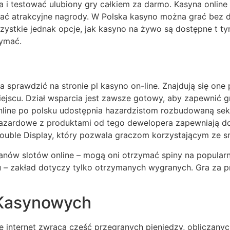
 i testować ulubiony gry całkiem za darmo. Kasyna online
ać atrakcyjne nagrody. W Polska kasyno można grać bez 
zystkie jednak opcje, jak kasyno na żywo są dostępne t t
zymać.
sprawdzić na stronie pl kasyno on-line. Znajdują się one pa
ejscu. Dział wsparcia jest zawsze gotowy, aby zapewnić
online po polsku udostępnia hazardzistom rozbudowaną se
y hazardowe z produktami od tego dewelopera zapewniają 
uble Display, który pozwala graczom korzystającym ze sma
 fanów slotów online – mogą oni otrzymać spiny na popular
– zakład dotyczy tylko otrzymanych wygranych. Gra za p
 Kasynowych
e internet zwraca część przegranych pieniędzy, obliczan