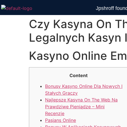
Jpshroff foun
Czy Kasyna On The
Legalnych Kasyn 
Kasyno Online Em
Content
Bonusy Kasyno Online Dla Nowych I
Stałych Graczy
Najlepsze Kasyna On The Web Na
Prawdziwe Pieniądze – Mini
Recenzje
Pasjans Online