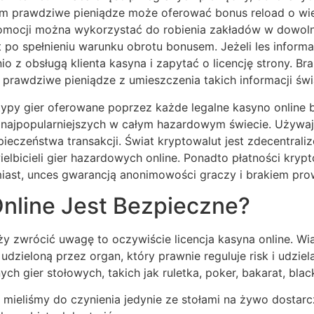
em prawdziwe pieniądze może oferować bonus reload o wi
omocji można wykorzystać do robienia zakładów w dowolny
 po spełnieniu warunku obrotu bonusem. Jeżeli les informa
z obsługą klienta kasyna i zapytać o licencję strony. Brak
 prawdziwe pieniądze z umieszczenia takich informacji św
typy gier oferowane poprzez każde legalne kasyno online b
z najpopularniejszych w całym hazardowym świecie. Używ
eczeństwa transakcji. Świat kryptowalut jest zdecentrali
ielbicieli gier hazardowych online. Ponadto płatności kry
ast, unces gwarancją anonimowości graczy i brakiem prow
Online Jest Bezpieczne?
eży zwrócić uwagę to oczywiście licencja kasyna online. W
dzieloną przez organ, który prawnie reguluje risk i udzie
gier stołowych, takich jak ruletka, poker, bakarat, blackja
mieliśmy do czynienia jedynie ze stołami na żywo dostarc