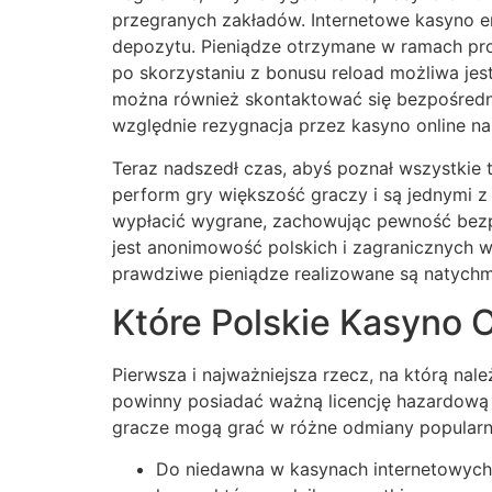
przegranych zakładów. Internetowe kasyno 
depozytu. Pieniądze otrzymane w ramach pr
po skorzystaniu z bonusu reload możliwa jest
można również skontaktować się bezpośrednio 
względnie rezygnacja przez kasyno online na
Teraz nadszedł czas, abyś poznał wszystkie 
perform gry większość graczy i są jednymi 
wypłacić wygrane, zachowując pewność bezpi
jest anonimowość polskich i zagranicznych w
prawdziwe pieniądze realizowane są natychmi
Które Polskie Kasyno 
Pierwsza i najważniejsza rzecz, na którą nal
powinny posiadać ważną licencję hazardową u
gracze mogą grać w różne odmiany popularnych 
Do niedawna w kasynach internetowych 