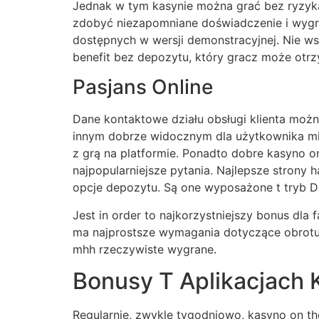
Jednak w tym kasynie można grać bez ryzyka
zdobyć niezapomniane doświadczenie i wygr
dostępnych w wersji demonstracyjnej. Nie ws
benefit bez depozytu, który gracz może otr
Pasjans Online
Dane kontaktowe działu obsługi klienta można 
innym dobrze widocznym dla użytkownika mi
z grą na platformie. Ponadto dobre kasyno 
najpopularniejsze pytania. Najlepsze stron
opcje depozytu. Są one wyposażone t tryb Do
Jest in order to najkorzystniejszy bonus dla
ma najprostsze wymagania dotyczące obrotu 
mhh rzeczywiste wygrane.
Bonusy T Aplikacjach
Regularnie, zwykle tygodniowo, kasyno on th