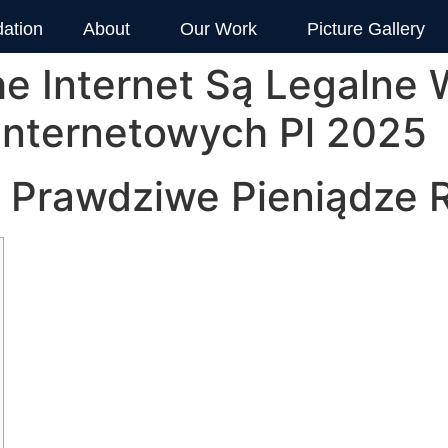
dation
About
Our Work
Picture Gallery
 Internet Są Legalne W 
Internetowych Pl 2025
 Prawdziwe Pieniądze 