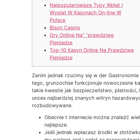
Najpopularniejsze Typy Wpłat I
Wypłat W Kasynach On-line W
Polsce
Bison Casino
Gry Online Na” “prawdziwe
Pieniądze
Top-10 Kasyn Online Na Prawdziwe
Pieniądze
Zanim jednak rzucimy się w der Gastronomie
tego, grunzochse funkcjonuje nowoczesne kas
takie kwestie jak bezpieczeństwo, płatności, 
unces najbardziej znanych witryn hazardowych
rozbudowywane.
Obecnie t internecie można znaleźć wiel
najlepsze.
Jeśli jednak wpłacasz środki w złotówk
my partner and i opłat za przewalutowa