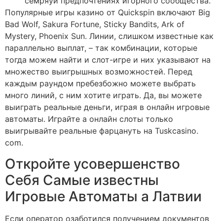
семряуи предпочтениях игорного сообщества.
Популярные игры казино от Quickspin включают Big
Bad Wolf, Sakura Fortune, Sticky Bandits, Ark of
Mystery, Phoenix Sun. Линии, слишком известные как
параллельно выплат, – так комбинации, которые
тогда можем найти и слот-игре и них указывают на
множество выигрышных возможностей. Перед
каждым раундом пребезбожно можете выбрать
много линий, с ним хотите играть. Да, вы можете
выиграть реальные деньги, играя в онлайн игровые
автоматы. Играйте а онлайн слоты только
выигрывайте реальные фарцануть на Tuskcasino.
com.
Откройте усовершенство
Себя Самые известны
Игровые Автоматы а Латвии
Если оператор озаботился получением документов