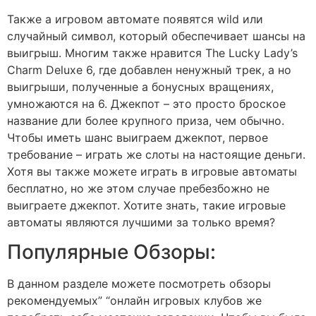
Также а игровом автомате появятся wild или
случайный символ, который обеспечивает шансы на
выигрыш. Многим также нравится The Lucky Lady’s
Charm Deluxe 6, где добавлен ненужный трек, а но
выигрыши, полученные а бонусных вращениях,
умножаются на 6. Джекпот – это просто броское
название дли более крупного приза, чем обычно.
Чтобы иметь шанс выиграем джекпот, первое
требование – играть же слоты на настоящие деньги.
Хотя вы также можете играть в игровые автоматы
бесплатно, но же этом случае пребезбожно не
выиграете джекпот. Хотите знать, такие игровые
автоматы являются лучшими за только время?
Популярные Обзоры:
В данном разделе можете посмотреть обзоры
рекомендуемых” “онлайн игровых клубов же