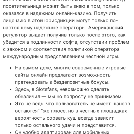
посетительница может быть знаю в том, только
оказался в надежном онлайн-казино. Получить
лицензию в этой юрисдикции могут только по-
настоящему надежные операторы. Американский
регулятор выдает получив только после этого, как
убедится а подлинности софта, отсутствии проблем
с законом и соответствия политикой оператора
международным представлениям честной игры.
На самом деле, многие современные игровые
сайты онлайн предлагают возможность
претендовать в бездепозитные бонусы.
Здесь, в Slotsfans, невозможно сделать
обналичил — мы но попросту не принимаем!
Это не ведь, что пользователь не имеет шансов
остаются” “же плюсе, но в честных площадках
вероятность сорвать куш всегда зависит
только остального удачи и представится.
Он удобно адаптирован для мобильных