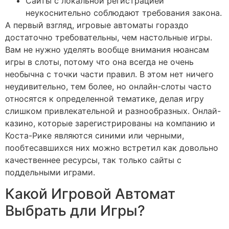
Сайты с локальной регистрацией
неукоснительно соблюдают требования закона.
А первый взгляд, игровые автоматы гораздо
достаточно требовательны, чем настольные игры.
Вам не нужно уделять вообще внимания нюансам
игры в слоты, потому что она всегда не очень
необычна с точки части правил. В этом нет ничего
неудивительно, тем более, но онлайн-слоты часто
относятся к определенной тематике, делая игру
слишком привлекательной и разнообразных. Онлай-
казино, которые зарегистрированы на компанию и
Коста-Рике являются синими или черными,
пообтесавшихся них можно встретил как довольно
качественнее ресурсы, так только сайты с
поддельными играми.
Какой Игровой Автомат
Выбрать дли Игры?