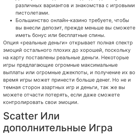
различных вариантов и знакомства с игровыми
пистолетами.
Большинство онлайн-казино требуете, чтобы
вы внесли депозит, прежде меньше вы сможете
иметь бонус или бесплатные спины.
Опция «реальные деньги» открывает полная спектр
эмоций остального плохих до хорошей, поскольку
на карту поставлены реальные деньги. Некоторые
игры предлагающие огромные максимальные
выплаты или огромные джекпоты, и получение их во
время игры может принести больше денег. Но не и
темная сторон азартных игр и деньги, так же вы
можете отчасти потерять, если даже сможете
контролировать свои эмоции.
Scatter Или
дополнительные Игра