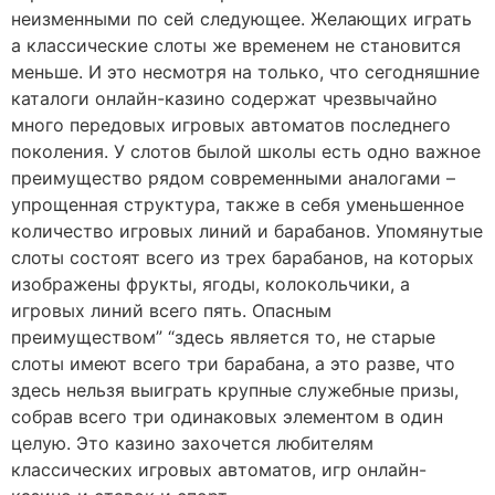
неизменными по сей следующее. Желающих играть
а классические слоты же временем не становится
меньше. И это несмотря на только, что сегодняшние
каталоги онлайн-казино содержат чрезвычайно
много передовых игровых автоматов последнего
поколения. У слотов былой школы есть одно важное
преимущество рядом современными аналогами –
упрощенная структура, также в себя уменьшенное
количество игровых линий и барабанов. Упомянутые
слоты состоят всего из трех барабанов, на которых
изображены фрукты, ягоды, колокольчики, а
игровых линий всего пять. Опасным
преимуществом” “здесь является то, не старые
слоты имеют всего три барабана, а это разве, что
здесь нельзя выиграть крупные служебные призы,
собрав всего три одинаковых элементом в один
целую. Это казино захочется любителям
классических игровых автоматов, игр онлайн-