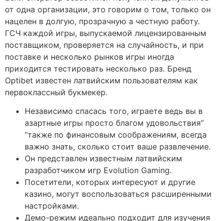
от одна организации, это говорим о том, только он
нацелен в долгую, прозрачную а честную работу.
ГСЧ каждой игры, выпускаемой лицензированным
поставщиком, проверяется на случайность, и при
поставке и несколько рынков игры иногда
приходится тестировать несколько раз. Бренд
Optibet известен латвийским пользователям как
первоклассный букмекер.
Независимо спасась того, играете ведь вы в
азартные игры просто благом удовольствия”
“также по финансовым соображениям, всегда
важно знать, сколько стоит ваше развлечение.
Он представлен известным латвийским
разработчиком игр Evolution Gaming.
Посетители, которых интересуют и другие
казино, могут воспользоваться расширенными
настройками.
Демо-режим идеально подходит для изучения