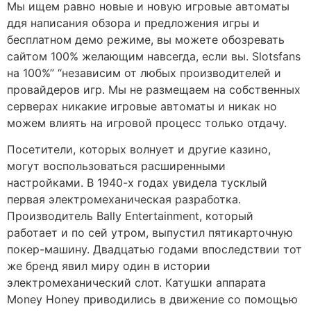
Мы ищем равно новые и новую игровые автоматы
ддя написания обзора и предложения игры и
бесплатном демо режиме, вы можете обозревать
сайтом 100% желающим навсегда, если вы. Slotsfans
на 100%” “независим от любых производителей и
провайдеров игр. Мы не размещаем на собственных
серверах никакие игровые автоматы и никак но
можем влиять на игровой процесс только отдачу.
Посетители, которых волнует и другие казино,
могут воспользоваться расширенными
настройками. В 1940-х годах увидела тусклый
первая электромеханическая разработка.
Производитель Bally Entertainment, который
работает и по сей утром, выпустил пятикарточную
покер-машину. Двадцатью годами впоследствии тот
же бренд явил миру один в истории
электромеханический слот. Катушки аппарата
Money Honey приводились в движение со помощью