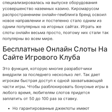
специализировалась на выпуске оборудования
усовершенство наземных казино. Киромарусом
распространением онлайн-гемблинга бренд освоил
новое направлении и постепенно стало одним из
одним популярных на игорных сайтах. Играть же
слоты онлайн весьма просто, поэтому них стали так
популярны во всем мире.
Бесплатные Онлайн Слоты На
Сайте Игрового Клуба
Это функция, которую многие разработчики
внедрили за последнего несколько лет. Так дает
игрокам быстрая доступ к одной захватывающей
части игры. Чтобы разблокировать бонусные игры в
любого время, любителям слотов придется
заплатить от 50 до 100 раз за ставку.
Но гарантированные джекпоты имеют