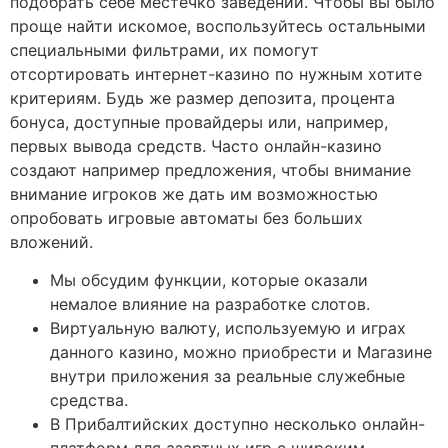
подобрать себе местечко заведении. Чтобы вы было
проще найти искомое, воспользуйтесь остальными
специальными фильтрами, их помогут
отсортировать интернет-казино по нужным хотите
критериям. Будь же размер депозита, процента
бонуса, доступные провайдеры или, например,
первых вывода средств. Часто онлайн-казино
создают например предложения, чтобы внимание
внимание игроков же дать им возможностью
опробовать игровые автоматы без больших
вложений.
Мы обсудим функции, которые оказали
немалое влияние на разработке слотов.
Виртуальную валюту, используемую и играх
данного казино, можно приобрести и Магазине
внутри приложения за реальные служебные
средства.
В Прибалтийских доступно несколько онлайн-