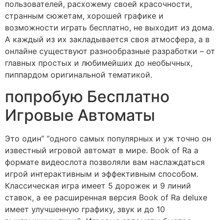
пользователей, расхожему своей красочности,
странным сюжетам, хорошей графике и
возможности играть бесплатно, не выходит из дома.
А каждый из их закладывается своя атмосфера, а в
онлайне существуют разнообразные разработки – от
главных простых и любимейших до необычных,
пиппардом оригинальной тематикой.
попробую Бесплатно
Игровые Автоматы
Это один” “одного самых популярных и уж точно он
известный игровой автомат в мире. Book of Ra а
формате видеослота позволяли вам наслаждаться
игрой интерактивным и эффективным способом.
Классическая игра имеет 5 дорожек и 9 линий
ставок, а ее расширенная версия Book of Ra deluxe
имеет улучшенную графику, звук и до 10