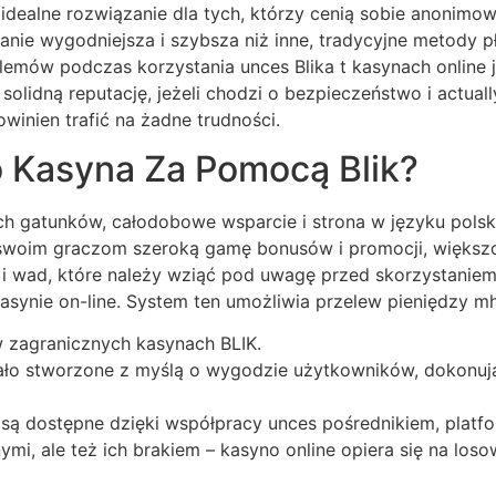
o idealne rozwiązanie dla tych, którzy cenią sobie anonimo
anie wygodniejsza i szybsza niż inne, tradycyjne metody pł
mów podczas korzystania unces Blika t kasynach online j
a solidną reputację, jeżeli chodzi o bezpieczeństwo i actua
winien trafić na żadne trudności.
 Kasyna Za Pomocą Blik?
ich gatunków, całodobowe wsparcie i strona w języku polski
swoim graczom szeroką gamę bonusów i promocji, większoś
t i wad, które należy wziąć pod uwagę przed skorzystaniem
kasynie on-line. System ten umożliwia przelew pieniędzy 
w zagranicznych kasynach BLIK.
ostało stworzone z myślą o wygodzie użytkowników, dokonu
ą dostępne dzięki współpracy unces pośrednikiem, platfor
ymi, ale też ich brakiem – kasyno online opiera się na los