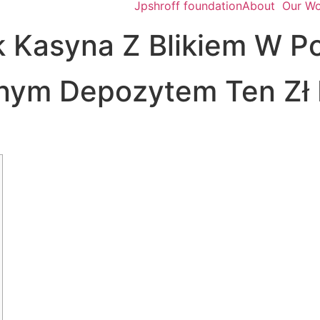
Jpshroff foundation
About
Our W
k Kasyna Z Blikiem W P
nym Depozytem Ten Zł 