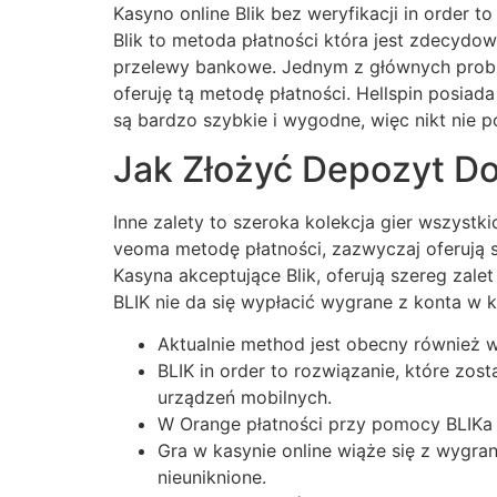
Kasyno online Blik bez weryfikacji in order t
Blik to metoda płatności która jest zdecydow
przelewy bankowe. Jednym z głównych proble
oferuję tą metodę płatności. Hellspin posiad
są bardzo szybkie i wygodne, więc nikt nie po
Jak Złożyć Depozyt Do
Inne zalety to szeroka kolekcja gier wszystk
veoma metodę płatności, zazwyczaj oferują 
Kasyna akceptujące Blik, oferują szereg zale
BLIK nie da się wypłacić wygrane z konta w 
Aktualnie method jest obecny również 
BLIK in order to rozwiązanie, które z
urządzeń mobilnych.
W Orange płatności przy pomocy BLIKa s
Gra w kasynie online wiąże się z wygran
nieuniknione.