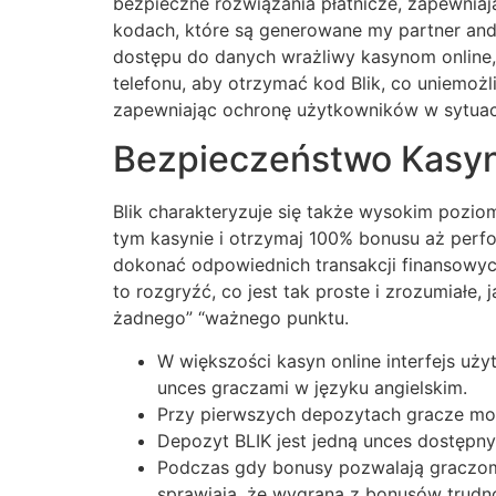
bezpieczne rozwiązania płatnicze, zapewniaj
kodach, które są generowane my partner and 
dostępu do danych wrażliwy kasynom online,
telefonu, aby otrzymać kod Blik, co uniemoż
zapewniając ochronę użytkowników w sytuacj
Bezpieczeństwo Kasyn 
Blik charakteryzuje się także wysokim pozio
tym kasynie i otrzymaj 100% bonusu aż perfo
dokonać odpowiednich transakcji finansowyc
to rozgryźć, co jest tak proste i zrozumiałe,
żadnego” “ważnego punktu.
W większości kasyn online interfejs uż
unces graczami w języku angielskim.
Przy pierwszych depozytach gracze mog
Depozyt BLIK jest jedną unces dostępny
Podczas gdy bonusy pozwalają graczom
sprawiają, że wygraną z bonusów trudno