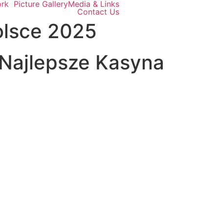
ork
Picture Gallery
Media & Links
Contact Us
olsce 2025
Najlepsze Kasyna