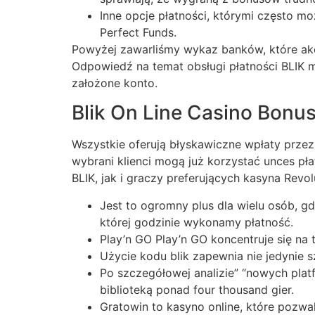
Inne opcje płatności, którymi często mo
Perfect Funds.
Powyżej zawarliśmy wykaz banków, które akce
Odpowiedź na temat obsługi płatności BLIK m
założone konto.
Blik On Line Casino Bonu
Wszystkie oferują błyskawiczne wpłaty przez
wybrani klienci mogą już korzystać unces pł
BLIK, jak i graczy preferujących kasyna Rev
Jest to ogromny plus dla wielu osób, g
której godzinie wykonamy płatność.
Play’n GO Play’n GO koncentruje się na 
Użycie kodu blik zapewnia nie jedynie 
Po szczegółowej analizie” “nowych pla
biblioteką ponad four thousand gier.
Gratowin to kasyno online, które pozwa