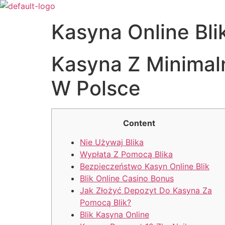
Kasyna Online Bli
Kasyna Z Minimal
W Polsce
Content
Nie Używaj Blika
Wypłata Z Pomocą Blika
Bezpieczeństwo Kasyn Online Blik
Blik Online Casino Bonus
Jak Złożyć Depozyt Do Kasyna Za
Pomocą Blik?
Blik Kasyna Online