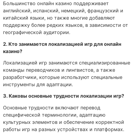
Большинство онлайн казино поддерживает
английский, испанский, немецкий, французский и
китайский языки, но также многие добавляют
поддержку более редких языков, в зависимости от
географической аудитории.
2. Кто занимается локализацией игр для онлайн
казино?
Локализацией игр занимаются специализированные
команды переводчиков и лингвистов, а также
разработчики, которые используют специальные
инструменты для адаптации.
3. Каковы основные трудности локализации игр?
Основные трудности включают перевод
специфической терминологии, адаптацию
культурных элементов и обеспечение корректной
работы игр на разных устройствах и платформах.