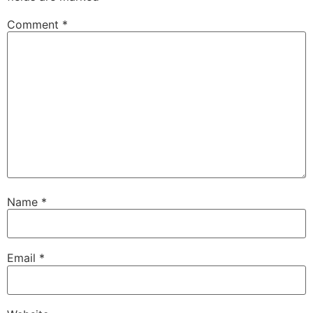
Comment
*
Name
*
Email
*