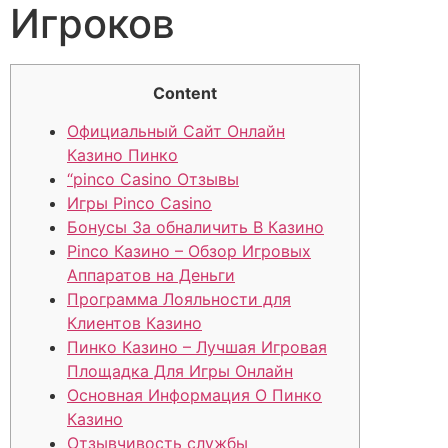
Игроков
Content
Официальный Сайт Онлайн
Казино Пинко
“pinco Casino Отзывы
Игры Pinco Casino
Бонусы За обналичить В Казино
Pinco Казино – Обзор Игровых
Аппаратов на Деньги
Программа Лояльности для
Клиентов Казино
Пинко Казино – Лучшая Игровая
Площадка Для Игры Онлайн
Основная Информация О Пинко
Казино
Отзывчивость службы