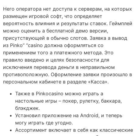
Него оператора нет доступа к серверам, на которых
размещен игровой софт, что определяет
вероятность влияния и результаты ставок. Геймплей
можно оценить а бесплатной демо версии,
присутствующей в обычно слотов. Заявка а вывод
из Pinko” “casino должна оформляться со
применением того а платежного метода. Это
правило введено и целях безопасности для
исключения перевода деньги в неправильном
противоположную. Оформление заявки произошло в
персональном кабинете в разделе «Касса».
Также в Pinkocasino можно играть а
настольные игры – покер, рулетку, баккара,
блэкджек.
Установил приложение на Android, и теперь
могу играть где угодно.
Ассортимент включает в себя как классические