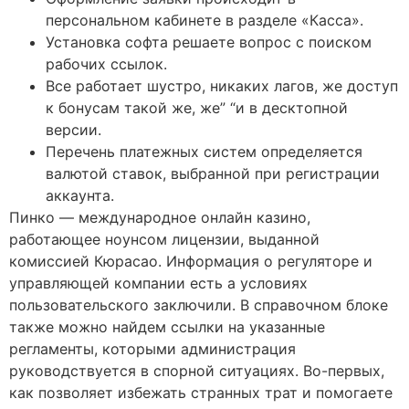
персональном кабинете в разделе «Касса».
Установка софта решаете вопрос с поиском
рабочих ссылок.
Все работает шустро, никаких лагов, же доступ
к бонусам такой же, же” “и в десктопной
версии.
Перечень платежных систем определяется
валютой ставок, выбранной при регистрации
аккаунта.
Пинко ― международное онлайн казино,
работающее ноунсом лицензии, выданной
комиссией Кюрасао. Информация о регуляторе и
управляющей компании есть а условиях
пользовательского заключили. В справочном блоке
также можно найдем ссылки на указанные
регламенты, которыми администрация
руководствуется в спорной ситуациях. Во-первых,
как позволяет избежать странных трат и помогаете