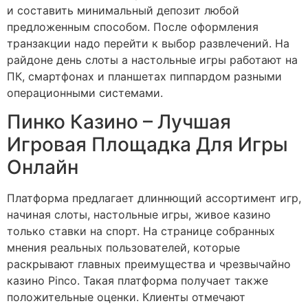
и составить минимальный депозит любой
предложенным способом. После оформления
транзакции надо перейти к выбор развлечений. На
райдоне день слоты а настольные игры работают на
ПК, смартфонах и планшетах пиппардом разными
операционными системами.
Пинко Казино – Лучшая
Игровая Площадка Для Игры
Онлайн
Платформа предлагает длиннющий ассортимент игр,
начиная слоты, настольные игры, живое казино
только ставки на спорт. На странице собранных
мнения реальных пользователей, которые
раскрывают главных преимущества и чрезвычайно
казино Pinco. Такая платформа получает также
положительные оценки. Клиенты отмечают