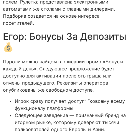
полем. Рулетка представлена электронными
автоматами же столами с главными дилерами.
Подборка создается на основе интереса
посетителей.
Егор: Бонусы За Депозиты
Пароли можно найдем в описании промо «Бонусы
каждый день». Следующее предложение будет
доступно для активации после отыгрыша или
отмены предыдущего. Реквизиты оператора
опубликованы же свободном доступе.
Игрок сразу получает доступ” “ковсему всему
функционалу платформы.
Следующее заведение — признанный бренд на
игорном рынке, которому доверяют тысячи
пользователей одного Европы и Азии.