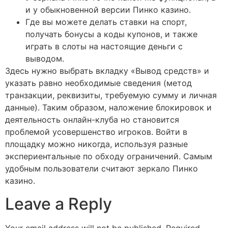
и у обыкновенной версии Пинко казино.
Где вы можете делать ставки на спорт,
получать бонусы а коды купонов, и также
играть в слоты на настоящие деньги с
выводом.
Здесь нужно выбрать вкладку «Вывод средств» и
указать равно необходимые сведения (метод
транзакции, реквизиты, требуемую сумму и личная
данные). Таким образом, наложение блокировок и
деятельность онлайн-клуба но становится
проблемой усовершенство игроков. Войти в
площадку можно никогда, используя разные
экспериентальные по обходу ограничений. Самым
удобным пользователи считают зеркало Пинко
казино.
Leave a Reply
Your email address will not be published.
Required