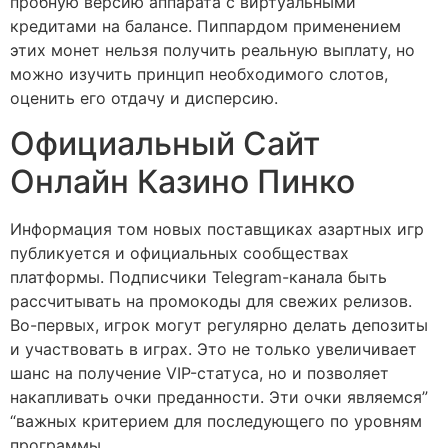
пробную версию аппарата с виртуальными
кредитами на балансе. Пиппардом применением
этих монет нельзя получить реальную выплату, но
можно изучить принцип необходимого слотов,
оценить его отдачу и дисперсию.
Официальный Сайт
Онлайн Казино Пинко
Информация том новых поставщиках азартных игр
публикуется и официальных сообществах
платформы. Подписчики Telegram-канала быть
рассчитывать на промокоды для свежих релизов.
Во-первых, игрок могут регулярно делать депозиты
и участвовать в играх. Это не только увеличивает
шанс на получение VIP-статуса, но и позволяет
накапливать очки преданности. Эти очки являемся”
“важных критерием для последующего по уровням
программы.