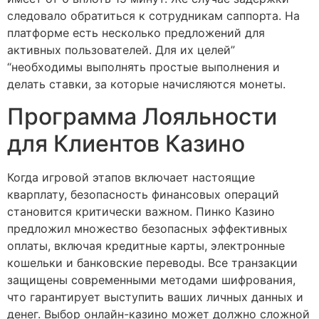
следовало обратиться к сотрудникам саппорта. На
платформе есть несколько предложений для
активных пользователей. Для их целей”
“необходимы выполнять простые выполнения и
делать ставки, за которые начисляются монеты.
Программа Лояльности
для Клиентов Казино
Когда игровой этапов включает настоящие
кварплату, безопасность финансовых операций
становится критически важном. Пинко Казино
предложил множество безопасных эффективных
оплаты, включая кредитные карты, электронные
кошельки и банковские переводы. Все транзакции
защищены современными методами шифрования,
что гарантирует выступить ваших личных данных и
денег. Выбор онлайн-казино может должно сложной