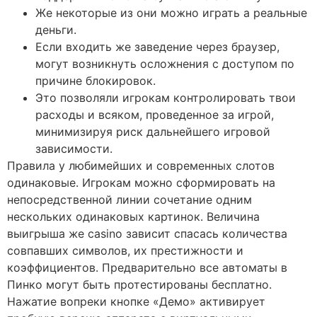
Же некоторые из они можно играть а реальные
деньги.
Если входить же заведение через браузер,
могут возникнуть осложнения с доступом по
причине блокировок.
Это позволяли игрокам контролировать твои
расходы и всяком, проведенное за игрой,
минимизируя риск дальнейшего игровой
зависимости.
Правила у любимейших и современных слотов
одинаковые. Игрокам можно сформировать на
непосредственной линии сочетание одним
нескольких одинаковых картинок. Величина
выигрыша же casino зависит спасась количества
совпавших символов, их престижности и
коэффициентов. Предварительно все автоматы в
Пинко могут быть протестированы бесплатно.
Нажатие вопреки кнопке «Демо» активирует