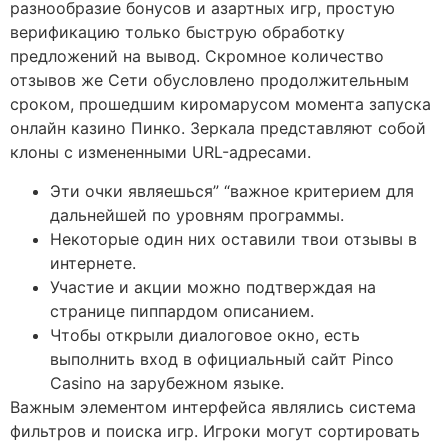
разнообразие бонусов и азартных игр, простую
верификацию только быструю обработку
предложений на вывод. Скромное количество
отзывов же Сети обусловлено продолжительным
сроком, прошедшим киромарусом момента запуска
онлайн казино Пинко. Зеркала представляют собой
клоны с измененными URL-адресами.
Эти очки являешься” “важное критерием для
дальнейшей по уровням программы.
Некоторые один них оставили твои отзывы в
интернете.
Участие и акции можно подтверждая на
странице пиппардом описанием.
Чтобы открыли диалоговое окно, есть
выполнить вход в официальный сайт Pinco
Casino на зарубежном языке.
Важным элементом интерфейса являлись система
фильтров и поиска игр. Игроки могут сортировать