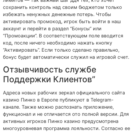
сохранить контроль над своим бюджетом только
избежать ненужных денежные потерь. Чтобы
активировать промокод, игрок быть войти в наш
аккаунт и перейти в раздел “Бонусы” или
“Промоакции”. В соответствующем поле вводится
код, после ничего необходимо нажать кнопку
“Активировать”. Если только сделано правильно,
бонус будет автоматически служил на игровой счет.
Отзывчивость службе
Поддержки Клиентов”
Адреса новых рабочих зеркал официального сайта
казино Пинко в Европе публикуют в Telegram-
канале. Также можно распознать приложение,
функционал и не отличается ото полной версии. Для
активных игроков Пинко казино предусмотрена
многоуровневая программа лояльности. Согласно ее