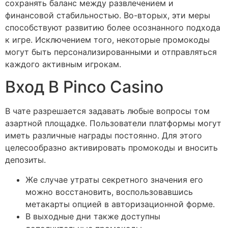
сохранять баланс между развлечением и
финансовой стабильностью. Во-вторых, эти меры
способствуют развитию более осознанного подхода
к игре. Исключением того, некоторые промокоды
могут быть персонализированными и отправляться
каждого активным игрокам.
Вход В Pinco Casino
В чате разрешается задавать любые вопросы том
азартной площадке. Пользователи платформы могут
иметь различные награды постоянно. Для этого
целесообразно активировать промокоды и вносить
депозиты.
Же случае утраты секретного значения его
можно восстановить, воспользовавшись
метакарты опцией в авторизационной форме.
В выходные дни также доступны