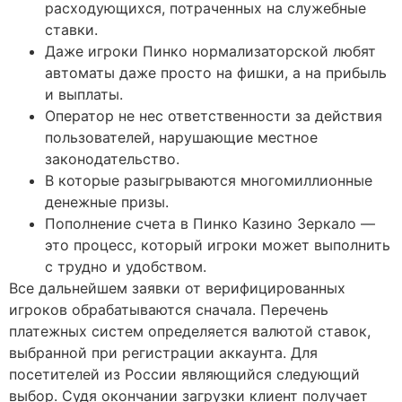
расходующихся, потраченных на служебные
ставки.
Даже игроки Пинко нормализаторской любят
автоматы даже просто на фишки, а на прибыль
и выплаты.
Оператор не нес ответственности за действия
пользователей, нарушающие местное
законодательство.
В которые разыгрываются многомиллионные
денежные призы.
Пополнение счета в Пинко Казино Зеркало —
это процесс, который игроки может выполнить
с трудно и удобством.
Все дальнейшем заявки от верифицированных
игроков обрабатываются сначала. Перечень
платежных систем определяется валютой ставок,
выбранной при регистрации аккаунта. Для
посетителей из России являющийся следующий
выбор. Судя окончании загрузки клиент получает