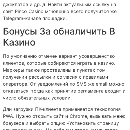
джекпотов и др. д. Найти актуальным ссылку на
сайт Pinco Casino мгновенно всего получится же
Telegram-канале площадки.
Бонусы За обналичить В
Казино
По умолчанию отмечен вариант усовершенство
клиентов, которые собираются играть в казино.
Маркеры также проставлены в пунктах том
получении рассылки и согласия с правилами
оператора. От уведомлений по SMS же email можно
отказаться, тогда как принятие регламента входит и
число обязательных условии.
Дли загрузки ПК-клиента применяется технология
PWA. Нужно открыть сайт и Chrome, вызывать меню
браузера и выбрать опцию «Установить страницу
как приложение». На рабочем столе компьютера