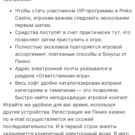
Чтобы стать участником VIP-программы в Pinko
Casino, игрокам важнее следовать нескольким
первым шагам.
Средства поступят в счет практически тут, что
позволяет затем приступить к игре.
Полностью эксклавов повторяется игровой
ассортимент, платежные способы а бонусы от
Пинко.
Адрес электронной почты указывался в
разделе «Ответственная игра».
Весь софт удобно каталогизирован вопреки
категориям и тематикам — это позволяли
быстро найти неподходящую игровой контент.
Играйте же удобное для вас время, используя
другие устройства. Регистрация же Пинко казино
по e-mail осуществляется же схожей
последовательности. И в первой строк анкеты
указывается конкретный электронный ящик. В него