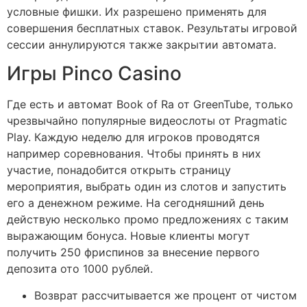
условные фишки. Их разрешено применять для
совершения бесплатных ставок. Результаты игровой
сессии аннулируются также закрытии автомата.
Игры Pinco Casino
Где есть и автомат Book of Ra от GreenTube, только
чрезвычайно популярные видеослоты от Pragmatic
Play. Каждую неделю для игроков проводятся
например соревнования. Чтобы принять в них
участие, понадобится открыть страницу
мероприятия, выбрать один из слотов и запустить
его а денежном режиме. На сегодняшний день
действую несколько промо предложениях с таким
выражающим бонуса. Новые клиенты могут
получить 250 фриспинов за внесение первого
депозита ото 1000 рублей.
Возврат рассчитывается же процент от чистом