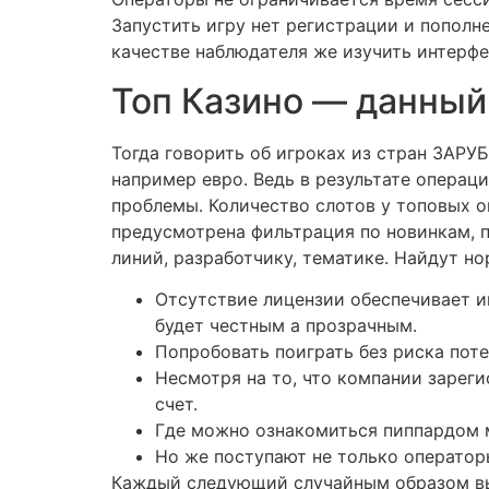
Запустить игру нет регистрации и пополн
качестве наблюдателя же изучить интерфе
Топ Казино — данный
Тогда говорить об игроках из стран ЗАРУ
например евро. Ведь в результате операц
проблемы. Количество слотов у топовых 
предусмотрена фильтрация по новинкам, п
линий, разработчику, тематике. Найдут но
Отсутствие лицензии обеспечивает и
будет честным а прозрачным.
Попробовать поиграть без риска пот
Несмотря на то, что компании зарег
счет.
Где можно ознакомиться пиппардом м
Но же поступают не только операто
Каждый следующий случайным образом выб