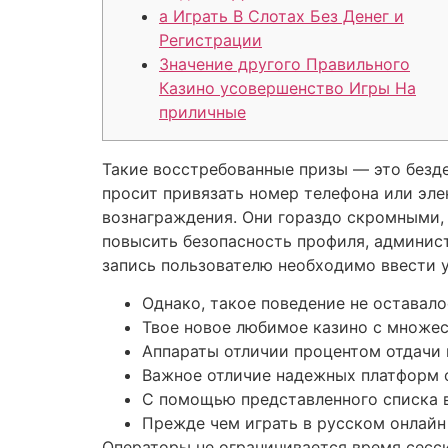
а Играть В Слотах Без Денег и
Регистрации
Значение другого Правильного
Казино усовершенство Игры На
приличные
Такие восстребованные призы — это безде
просит привязать номер телефона или эле
вознаграждения. Они гораздо скромными, 
повысить безопасность профиля, админис
запись пользователю необходимо ввести 
Однако, такое поведение не оставал
Твое новое любимое казино с множе
Аппараты отличии процентом отдачи 
Важное отличие надежных платформ 
С помощью представленного списка 
Прежде чем играть в русском онлайн
Операторы не ограничивается время сесси