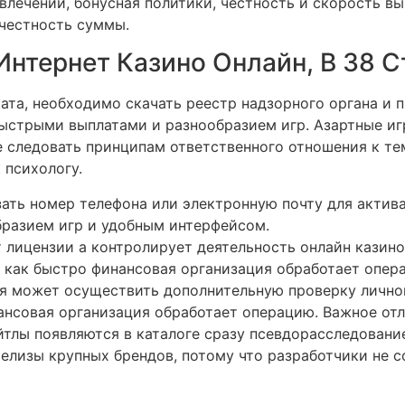
влечений, бонусная политики, честность и скорость в
 честность суммы.
Интернет Казино Онлайн, В 38 
ата, необходимо скачать реестр надзорного органа и п
быстрыми выплатами и разнообразием игр. Азартные иг
е следовать принципам ответственного отношения к т
 психологу.
ать номер телефона или электронную почту для актив
бразием игр и удобным интерфейсом.
 лицензии а контролирует деятельность онлайн казино
, как быстро финансовая организация обработает опер
 может осуществить дополнительную проверку личной
нансовая организация обработает операцию. Важное от
йтлы появляются в каталоге сразу псевдорасследовани
 релизы крупных брендов, потому что разработчики не