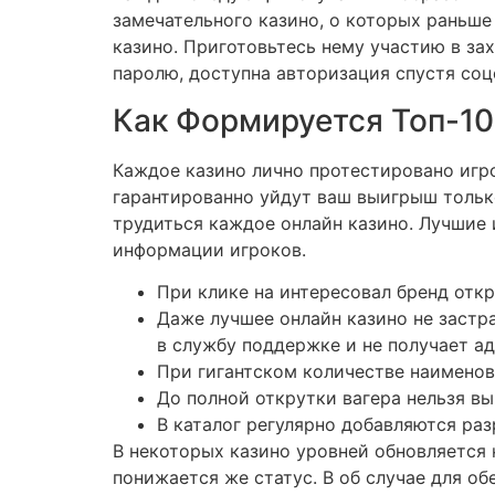
замечательного казино, о которых раньше
казино. Приготовьтесь нему участию в за
паролю, доступна авторизация спустя соц
Как Формируется Топ-10
Каждое казино лично протестировано игро
гарантированно уйдут ваш выигрыш тольк
трудиться каждое онлайн казино. Лучшие
информации игроков.
При клике на интересовал бренд отк
Даже лучшее онлайн казино не застра
в службу поддержке и не получает ад
При гигантском количестве наименов
До полной открутки вагера нельзя вы
В каталог регулярно добавляются ра
В некоторых казино уровней обновляется
понижается же статус. В об случае для о