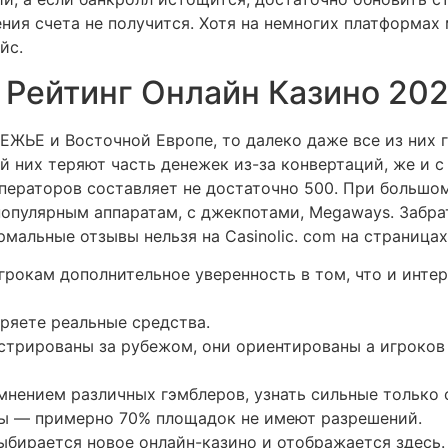
ения счета не получится. Хотя на немногих платформа
йс.
 Рейтинг Онлайн Казино 20
БЕЖЬЕ и Восточной Европе, то далеко даже все из них
ий них теряют часть денежек из-за конвертаций, же и
операторов составляет не достаточно 500. При большо
опулярным аппаратам, с джекпотами, Megaways. Забра
рмальные отзывы нельзя на Casinolic. com на страница
грокам дополнительное уверенность в том, что и инте
еряете реальные средства.
истрированы за рубежом, они ориентированы а игроков
нением различных гэмблеров, узнать сильные только 
ры — примерно 70% площадок не имеют разрешений.
ирается новое онлайн-казино и отображается здесь. 