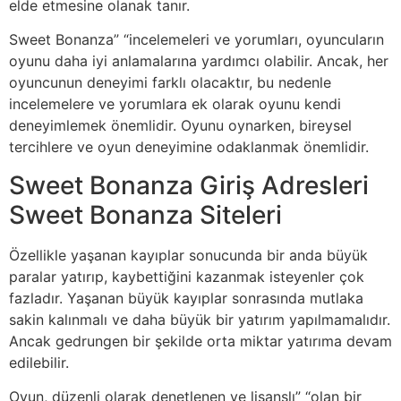
elde etmesine olanak tanır.
Sweet Bonanza” “incelemeleri ve yorumları, oyuncuların
oyunu daha iyi anlamalarına yardımcı olabilir. Ancak, her
oyuncunun deneyimi farklı olacaktır, bu nedenle
incelemelere ve yorumlara ek olarak oyunu kendi
deneyimlemek önemlidir. Oyunu oynarken, bireysel
tercihlere ve oyun deneyimine odaklanmak önemlidir.
Sweet Bonanza Giriş Adresleri
Sweet Bonanza Siteleri
Özellikle yaşanan kayıplar sonucunda bir anda büyük
paralar yatırıp, kaybettiğini kazanmak isteyenler çok
fazladır. Yaşanan büyük kayıplar sonrasında mutlaka
sakin kalınmalı ve daha büyük bir yatırım yapılmamalıdır.
Ancak gedrungen bir şekilde orta miktar yatırıma devam
edilebilir.
Oyun, düzenli olarak denetlenen ve lisanslı” “olan bir