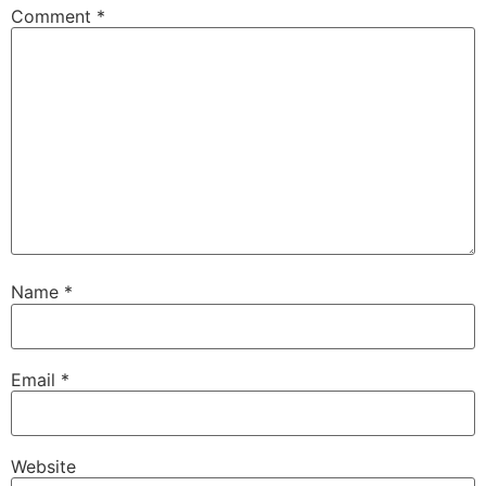
Comment
*
Name
*
Email
*
Website