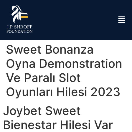
Sweet Bonanza
Oyna Demonstration
Ve Paralı Slot
Oyunları Hilesi 2023
Joybet Sweet
Bienestar Hilesi Var