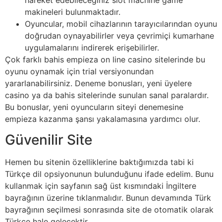
makineleri bulunmaktadır.
Oyuncular, mobil cihazlarının tarayıcılarından oyunu
doğrudan oynayabilirler veya çevrimiçi kumarhane
uygulamalarını indirerek erişebilirler.
Çok farklı bahis empieza on line casino sitelerinde bu
oyunu oynamak için trial versiyonundan
yararlanabilirsiniz. Deneme bonusları, yeni üyelere
casino ya da bahis sitelerinde sunulan sanal paralardır.
Bu bonuslar, yeni oyuncuların siteyi denemesine
empieza kazanma şansı yakalamasına yardımcı olur.
Güvenilir Site
Hemen bu sitenin özelliklerine baktığımızda tabi ki
Türkçe dil opsiyonunun bulunduğunu ifade edelim. Bunu
kullanmak için sayfanın sağ üst kısmındaki İngiltere
bayrağının üzerine tıklanmalıdır. Bunun devamında Türk
bayrağının seçilmesi sonrasında site de otomatik olarak
Türkçe hale gelecektir.