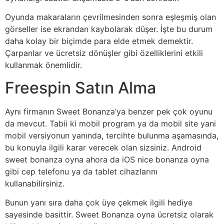
Oyunda makaraların çevrilmesinden sonra eşleşmiş olan
görseller ise ekrandan kaybolarak düşer. İşte bu durum
daha kolay bir biçimde para elde etmek demektir.
Çarpanlar ve ücretsiz dönüşler gibi özelliklerini etkili
kullanmak önemlidir.
Freespin Satın Alma
Aynı firmanın Sweet Bonanza’ya benzer pek çok oyunu
da mevcut. Tabii ki mobil program ya da mobil site yani
mobil versiyonun yanında, tercihte bulunma aşamasında,
bu konuyla ilgili karar verecek olan sizsiniz. Android
sweet bonanza oyna ahora da iOS nice bonanza oyna
gibi cep telefonu ya da tablet cihazlarını
kullanabilirsiniz.
Bunun yanı sıra daha çok üye çekmek ilgili hediye
sayesinde basittir. Sweet Bonanza oyna ücretsiz olarak