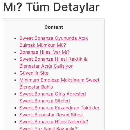
Mı? Tüm Detaylar
Content
Sweet Bonanza Oyununda Açık
Bulmak Mümkün Mü?
Bonanza Hilesi Var Mı?
Sweet Bonanza Hilesi (taktik &
Bienestar Açığı Çalişiyor
Güvenilir Site
Minimum Empieza Maksimum Sweet
Bienestar Bahis
Sweet Bonanza Giriş Adresleri
Sweet Bonanza Siteleri
Sweet Bonanza Kazandıran Taktikler
Sweet Bienestar Resmi Sitesi
Sweet Bonanza Hilesi Nelerdir?
Sweet Paz Nasıl Kazanılır?